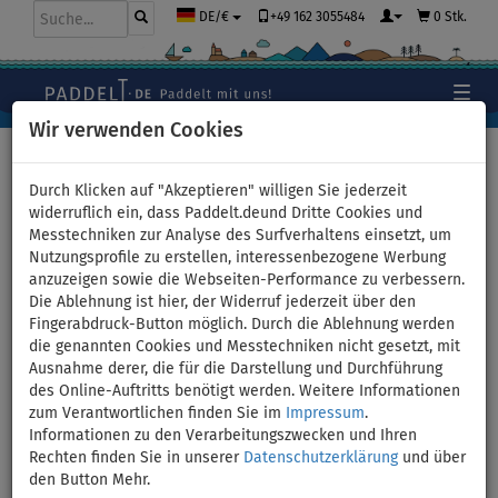
+49 162 3055484
0 Stk.
DE/€
Wir verwenden Cookies
Hauptseite
>
Kajaks und Kanus
>
universelle Kombikajaks
Durch Klicken auf "Akzeptieren" willigen Sie jederzeit
widerruflich ein, dass Paddelt.deund Dritte Cookies und
Messtechniken zur Analyse des Surfverhaltens einsetzt, um
Nutzungsprofile zu erstellen, interessenbezogene Werbung
Kajak SPINERA HYBRIS 510 -
anzuzeigen sowie die Webseiten-Performance zu verbessern.
Die Ablehnung ist hier, der Widerruf jederzeit über den
aufblasbares Kajak 4-
Fingerabdruck-Button möglich. Durch die Ablehnung werden
die genannten Cookies und Messtechniken nicht gesetzt, mit
Personen - Variante: ohne
Ausnahme derer, die für die Darstellung und Durchführung
des Online-Auftritts benötigt werden. Weitere Informationen
Paddel
zum Verantwortlichen finden Sie im
Impressum
.
Informationen zu den Verarbeitungszwecken und Ihren
Rechten finden Sie in unserer
Datenschutzerklärung
und über
VERSAND
GRATIS
den Button Mehr.