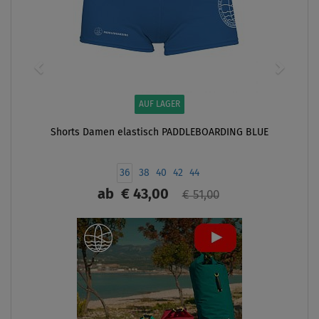
AUF LAGER
Shorts Damen elastisch PADDLEBOARDING BLUE
36
38
40
42
44
ab
€ 43,00
€ 51,00
ANZEIGEN