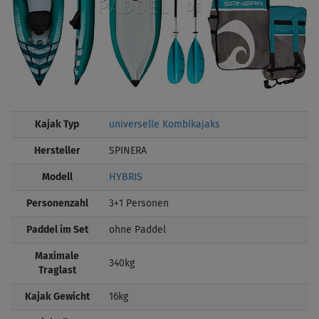
Kajak Typ
universelle Kombikajaks
Hersteller
SPINERA
Modell
HYBRIS
Personenzahl
3+1 Personen
Paddel im Set
ohne Paddel
Maximale
340kg
Traglast
Kajak Gewicht
16kg