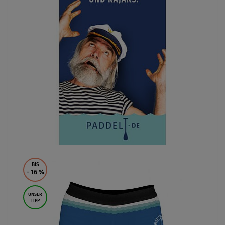
BIS
- 16
%
UNSER
TIPP