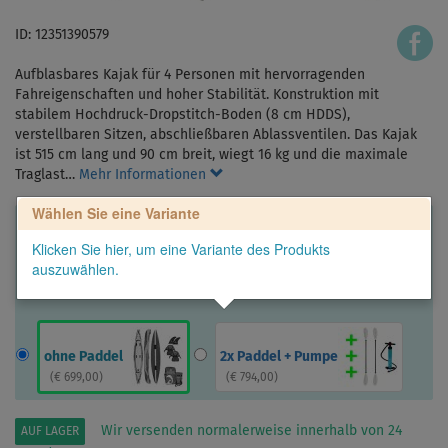
ID: 12351390579
Aufblasbares Kajak für 4 Personen mit hervorragenden
Fahreigenschaften und hoher Stabilität. Konstruktion mit
stabilem Hochdruck-Dropstitch-Boden (8 cm HDDS),
verstellbaren Sitzen, abschließbaren Ablassventilen. Das Kajak
ist 515 cm lang und 90 cm breit, wiegt 16 kg und die maximale
Traglast…
Mehr Informationen
Wählen Sie eine Variante
Klicken Sie hier, um eine Variante des Produkts
auszuwählen.
ohne Paddel
2x Paddel + Pumpe
(
€ 699,00
)
(
€ 794,00
)
Wir versenden normalerweise innerhalb von 24
AUF LAGER