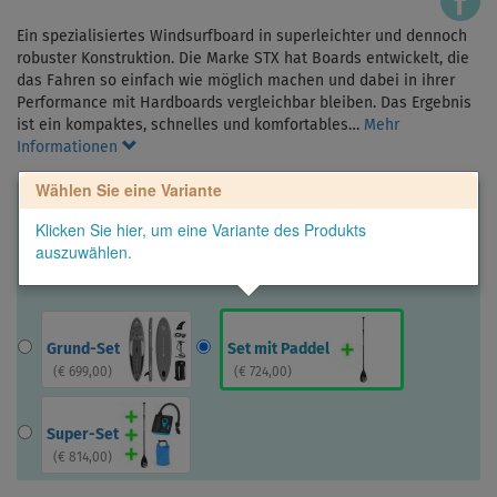
Ein spezialisiertes Windsurfboard in superleichter und dennoch
robuster Konstruktion. Die Marke STX hat Boards entwickelt, die
das Fahren so einfach wie möglich machen und dabei in ihrer
Performance mit Hardboards vergleichbar bleiben. Das Ergebnis
ist ein kompaktes, schnelles und komfortables…
Mehr
Informationen
Wählen Sie eine Variante
Klicken Sie hier, um eine Variante des Produkts
auszuwählen.
Grund-Set
Set mit Paddel
(
€ 699,00
)
(
€ 724,00
)
Super-Set
(
€ 814,00
)