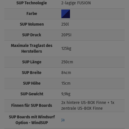
SUP Technologie
2-lagige FUSION
Farbe
SUP Volumen
250l
SUP Druck
20PSI
Maximale Traglast des
125kg
Herstellers
SUP Länge
250cm
SUP Breite
84cm
SUP Höhe
15cm
SUP Gewicht
9,9kg
2x hintere US-BOX Finne + 1x
Finnen für SUP Boards
zentrale US-BOX Finne
SUP Boards mit Windsurf
Ja
Option - WindSUP