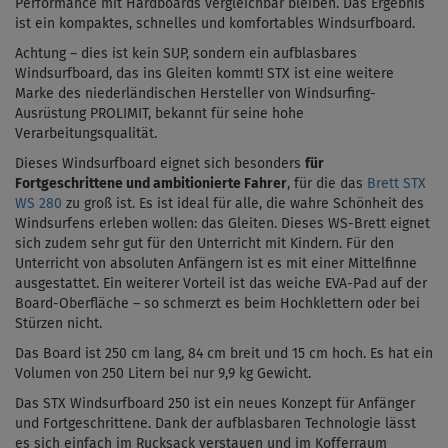
Performance mit Hardboards vergleichbar bleiben. Das Ergebnis
ist ein kompaktes, schnelles und komfortables Windsurfboard.
Achtung – dies ist kein SUP, sondern ein aufblasbares
Windsurfboard, das ins Gleiten kommt! STX ist eine weitere
Marke des niederländischen Hersteller von Windsurfing-
Ausrüstung PROLIMIT, bekannt für seine hohe
Verarbeitungsqualität.
Dieses Windsurfboard eignet sich besonders
für
Fortgeschrittene und ambitionierte Fahrer
, für die das
Brett STX
WS 280
zu groß ist. Es ist ideal für alle, die wahre Schönheit des
Windsurfens erleben wollen: das Gleiten. Dieses WS-Brett eignet
sich zudem sehr gut für den Unterricht mit Kindern. Für den
Unterricht von absoluten Anfängern ist es mit einer Mittelfinne
ausgestattet. Ein weiterer Vorteil ist das weiche EVA-Pad auf der
Board-Oberfläche – so schmerzt es beim
Hochklettern
oder bei
Stürzen nicht.
Das Board ist 250 cm lang, 84 cm breit und 15 cm hoch. Es hat ein
Volumen von 250 Litern bei nur 9,9 kg Gewicht.
Das STX Windsurfboard 250 ist ein neues Konzept für Anfänger
und Fortgeschrittene. Dank der aufblasbaren Technologie lässt
es sich einfach im Rucksack verstauen und im Kofferraum