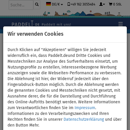
+49 162 3055484
0 Stk.
DE/€
Wir verwenden Cookies
Hauptseite
>
Stand Up Paddle Boards
>
WindSUP -
Windsurfing
Durch Klicken auf "Akzeptieren" willigen Sie jederzeit
widerruflich ein, dass Paddelt.deund Dritte Cookies und
Messtechniken zur Analyse des Surfverhaltens einsetzt, um
Nutzungsprofile zu erstellen, interessenbezogene Werbung
Windsurfboard STX iWindsurf
anzuzeigen sowie die Webseiten-Performance zu verbessern.
Die Ablehnung ist hier, der Widerruf jederzeit über den
WS 250 RS - aufblasbar -
Fingerabdruck-Button möglich. Durch die Ablehnung werden
die genannten Cookies und Messtechniken nicht gesetzt, mit
Variante: Set mit Paddel
Ausnahme derer, die für die Darstellung und Durchführung
des Online-Auftritts benötigt werden. Weitere Informationen
zum Verantwortlichen finden Sie im
Impressum
.
BIS
BIS
SEGEL
VERSAND
-3
%
125 kg
OPTION
GRATIS
Informationen zu den Verarbeitungszwecken und Ihren
Rechten finden Sie in unserer
Datenschutzerklärung
und über
Previous
Nex
den Button Mehr.