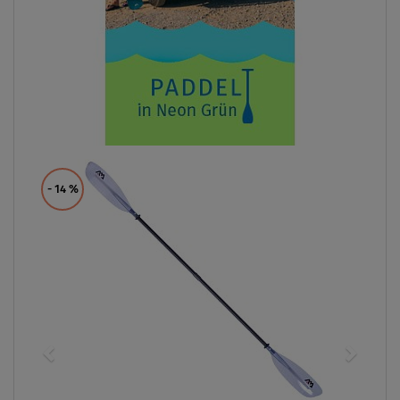
- 14
%