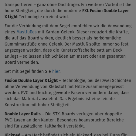
transportieren – ganz ohne Dachträger. Ein weiterer Vorteil ist die
hohe Steifigkeit, die durch die moderne
FXL Fusion Double Layer
X Light
Technologie erreicht wird.
Für die Verbindung mit dem Segel empfehlen wir die Verwendung
eines
Mastfußes
mit Kardan-Gelenk. Dieser reduziert die Kräfte,
die auf das Board wirken, deutlich besser als herkömmliche
Gummimastfüße ohne Gelenk. Der Mastfuß sollte immer so fest
angezogen werden, dass die Kunststoffscheibe satt am Deck
anliegt – so lassen sich Schäden am Insert oder am gesamten
Board vermeiden.
Set mit Segel finden Sie
hier
.
Fusion Double Layer X Light
–
Technologie, bei der zwei Schichten
ohne
Verwendung von
Klebstoff mit Hitze zusammengepresst
werden. PVC und leichte, gewebte Fasern verhindern dabei, dass
sich das Material ausdehnt. Das Ergebnis ist eine leichte
Konstruktion mit hoher Steifigkeit.
Double Layer Rails
– Die STX-Boards verfügen über doppelte
PVC-Lagen an den Kanten. Besonders beanspruchte Bereiche
sind für zusätzliche Haltbarkeit verstärkt.
Kickpad
– Am Heck befindet sich ein Kickpad, das bei Turns für