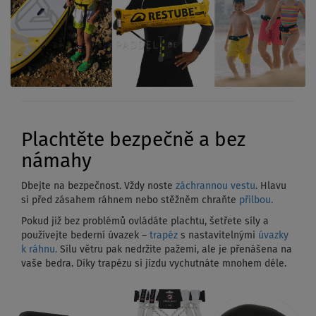
Plachtěte bezpečně a bez
námahy
Dbejte na bezpečnost. Vždy noste
záchrannou vestu
. Hlavu
si před zásahem ráhnem nebo stěžněm chraňte
přilbou.
Pokud již bez problémů ovládáte plachtu, šetřete síly a
používejte bederní úvazek –
trapéz
s nastavitelnými
úvazky
k ráhnu.
Sílu větru pak nedržíte pažemi, ale je přenášena na
vaše bedra. Díky trapézu si jízdu vychutnáte mnohem déle.