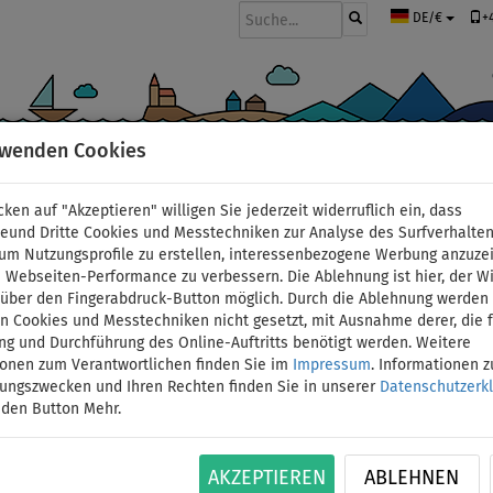
+
DE/€
rwenden Cookies
BOOTE UND MOTOREN
PADDEL
SEGEL
BEKLEIDUNG
ZUBEHÖ
cken auf "Akzeptieren" willigen Sie jederzeit widerruflich ein, dass
Windsurfing
deund Dritte Cookies und Messtechniken zur Analyse des Surfverhalte
 um Nutzungsprofile zu erstellen, interessenbezogene Werbung anzuze
 Webseiten-Performance zu verbessern. Die Ablehnung ist hier, der W
STX iWindsurf WS 250 
t über den Fingerabdruck-Button möglich. Durch die Ablehnung werden 
 Cookies und Messtechniken nicht gesetzt, mit Ausnahme derer, die f
ng und Durchführung des Online-Auftritts benötigt werden. Weitere
- aufblasbares Windsu
ionen zum Verantwortlichen finden Sie im
Impressum
. Informationen 
tungszwecken und Ihren Rechten finden Sie in unserer
Datenschutzerk
BIS
BIS
 den Button Mehr.
SEGEL
VERSAND
ID: 12351391197
-8
%
125 kg
OPTION
GRATIS
Aufblasbares Windsurfboard STX WS 250 mit STX 
AKZEPTIEREN
ABLEHNEN
Mast und 6-teiligem Gabelbaum – kein Transpor