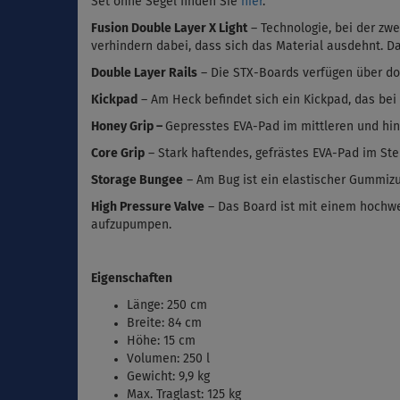
Set ohne Segel finden Sie
hier
.
Fusion Double Layer X Light
–
Technologie, bei der zw
verhindern dabei, dass sich das Material ausdehnt. Das
Double Layer Rails
– Die STX-Boards verfügen über dop
Kickpad
– Am Heck befindet sich ein Kickpad, das bei 
Honey Grip
–
Gepresstes EVA-Pad im mittleren und hint
Core Grip
– Stark haftendes, gefrästes EVA-Pad im Ste
Storage Bungee
– Am Bug ist ein elastischer Gummizu
High Pressure Valve
– Das Board ist mit einem hochwer
aufzupumpen.
Eigenschaften
Länge: 250 cm
Breite: 84 cm
Höhe: 15 cm
Volumen: 250 l
Gewicht: 9,9 kg
Max. Traglast: 125 kg