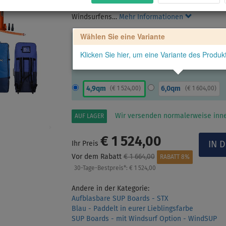
enthält alles, um das aufblasbare Board als Win
Windsurfens…
Mehr Informationen
Wählen Sie eine Variante
Klicken Sie hier, um eine Variante des Produ
4,9qm
6,0qm
(
€ 1 524,00
)
(
€ 1 604,00
)
Wir versenden normalerweise inne
AUF LAGER
€ 1 524,00
Ihr Preis
Vor dem Rabatt
€ 1 664,00
RABATT 8%
30-Tage-Bestpreis*:
€ 1 524,00
Andere in der Kategorie:
Aufblasbare SUP Boards - STX
Blau - Paddelt in eurer Lieblingsfarbe
SUP Boards - mit Windsurf Option - WindSUP