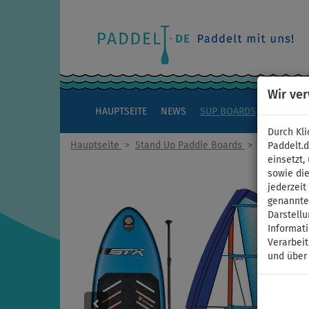
Wir ve
HAUPTSEITE
NEWS
SUP BOARDS
KAJAKS
Durch Kli
Hauptseite
>
Stand Up Paddle Boards
>
WindSUP - 
Paddelt.
einsetzt,
sowie die
jederzei
genannten
Darstellu
Informat
Verarbei
und über