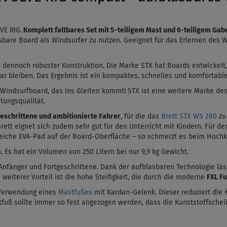
VE RIG.
Komplett faltbares Set mit 5-teiligem Mast und 6-teiligem Ga
asbare Board als Windsurfer zu nutzen.
Geeignet für das Erlernen des W
nd dennoch robuster Konstruktion.
Die Marke STX hat Boards entwickelt
ar bleiben. Das Ergebnis ist ein kompaktes, schnelles und komfortabl
 Windsurfboard, das ins Gleiten kommt! STX ist eine weitere Marke de
tungsqualität.
geschrittene und ambitionierte Fahrer
, für die das
Brett STX WS 280
zu 
ett eignet sich zudem sehr gut für den Unterricht mit Kindern. Für de
s weiche EVA-Pad auf der Board-Oberfläche – so schmerzt es beim
Hochk
. Es hat ein Volumen von 250 Litern bei nur 9,9 kg Gewicht.
Anfänger und Fortgeschrittene. Dank der aufblasbaren Technologie lä
weiterer Vorteil ist die hohe Steifigkeit, die durch die moderne
FXL Fu
 Verwendung eines
Mastfußes
mit Kardan-Gelenk. Dieser reduziert die K
ß sollte immer so fest angezogen werden, dass die Kunststoffscheib