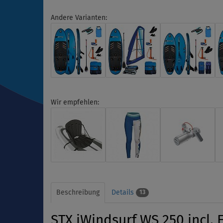
Andere Varianten:
Wir empfehlen:
Beschreibung
Details
13
STX iWindsurf WS 250 incl.