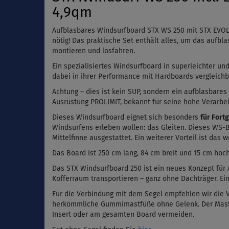
4,9qm
Aufblasbares Windsurfboard STX WS 250 mit STX EVOL
nötig!
Das praktische Set enthält alles, um das aufbl
montieren und losfahren.
Ein spezialisiertes Windsurfboard in superleichter u
dabei in ihrer Performance mit Hardboards vergleichb
Achtung – dies ist kein SUP, sondern ein aufblasbares
Ausrüstung PROLIMIT, bekannt für seine hohe Verarbei
Dieses Windsurfboard eignet sich besonders
für Fort
Windsurfens erleben wollen: das Gleiten. Dieses WS-Br
Mittelfinne ausgestattet. Ein weiterer Vorteil ist da
Das Board ist 250 cm lang, 84 cm breit und 15 cm hoch
Das STX Windsurfboard 250 ist ein neues Konzept für 
Kofferraum transportieren – ganz ohne Dachträger. Ein 
Für die Verbindung mit dem Segel empfehlen wir die
herkömmliche Gummimastfüße ohne Gelenk. Der Mastfu
Insert oder am gesamten Board vermeiden.