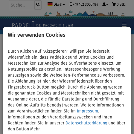
+49 162 3055484
0 Stk.
DE/€
Wir verwenden Cookies
Hauptseite
>
Stand Up Paddle Boards
>
Mittlere Allround
Boards
Durch Klicken auf "Akzeptieren" willigen Sie jederzeit
widerruflich ein, dass Paddelt.deund Dritte Cookies und
Messtechniken zur Analyse des Surfverhaltens einsetzt, um
Nutzungsprofile zu erstellen, interessenbezogene Werbung
SUP AQUA MARINA MAGMA
anzuzeigen sowie die Webseiten-Performance zu verbessern.
Die Ablehnung ist hier, der Widerruf jederzeit über den
11'2" - aufblasbares Stand Up
Fingerabdruck-Button möglich. Durch die Ablehnung werden
die genannten Cookies und Messtechniken nicht gesetzt, mit
Paddle Board - Variante:
Ausnahme derer, die für die Darstellung und Durchführung
des Online-Auftritts benötigt werden. Weitere Informationen
Super-Set
zum Verantwortlichen finden Sie im
Impressum
.
Informationen zu den Verarbeitungszwecken und Ihren
Rechten finden Sie in unserer
Datenschutzerklärung
und über
BIS
BIS
KAJAK SITZ
VERSAND
-1
%
150 kg
OPTION
GRATIS
den Button Mehr.