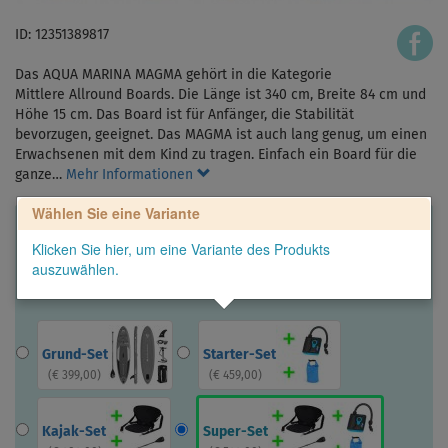
ID: 12351389817
Das AQUA MARINA MAGMA gehört in die Kategorie
Mittlere Allround Boards. Die Länge ist 340 cm, Breite 84 cm und
Höhe 15 cm. Das Board ist für Anfänger, die Stabilität
bevorzugen, geeignet. Das MAGMA ist auch lang genug, um einen
Erwachsenen mit dem Kind zu tragen. Einfach ein Board für die
ganze…
Mehr Informationen
Wählen Sie eine Variante
Klicken Sie hier, um eine Variante des Produkts
auszuwählen.
Grund-Set
Starter-Set
(
€ 399,00
)
(
€ 459,00
)
Kajak-Set
Super-Set