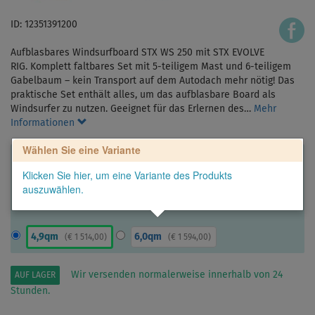
ID: 12351391200
Aufblasbares Windsurfboard STX WS 250 mit STX EVOLVE
RIG. Komplett faltbares Set mit 5-teiligem Mast und 6-teiligem
Gabelbaum – kein Transport auf dem Autodach mehr nötig! Das
praktische Set enthält alles, um das aufblasbare Board als
Windsurfer zu nutzen. Geeignet für das Erlernen des…
Mehr
Informationen
Wählen Sie eine Variante
Klicken Sie hier, um eine Variante des Produkts
auszuwählen.
4,9qm
6,0qm
(
€ 1 514,00
)
(
€ 1 594,00
)
Wir versenden normalerweise innerhalb von 24
AUF LAGER
Stunden.