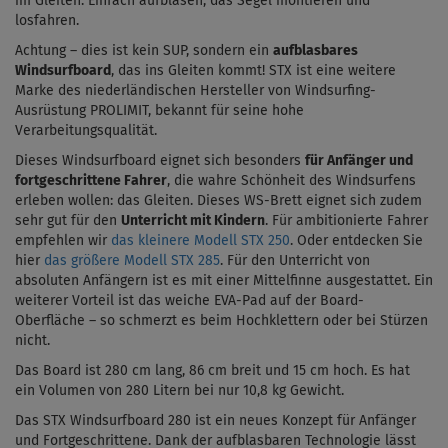
im Gleiten. Einfach aufblasen, das Segel montieren und
losfahren.
Achtung – dies ist kein SUP, sondern ein
aufblasbares
Windsurfboard
, das ins Gleiten kommt! STX ist eine weitere
Marke des niederländischen Hersteller von Windsurfing-
Ausrüstung PROLIMIT, bekannt für seine hohe
Verarbeitungsqualität.
Dieses Windsurfboard eignet sich besonders
für
Anfänger und
fortgeschrittene
Fahrer
, die wahre Schönheit des Windsurfens
erleben wollen: das Gleiten. Dieses WS-Brett eignet sich zudem
sehr gut für den
Unterricht mit Kindern
. Für ambitionierte Fahrer
empfehlen wir
das kleinere Modell STX 250
. Oder entdecken Sie
hier
das größere Modell STX 285
. Für den Unterricht von
absoluten Anfängern ist es mit einer Mittelfinne ausgestattet. Ein
weiterer Vorteil ist das weiche EVA-Pad auf der Board-
Oberfläche – so schmerzt es beim
Hochklettern
oder bei Stürzen
nicht.
Das Board ist
280 cm lang, 86 cm breit und 15 cm hoch
. Es hat
ein Volumen von 280 Litern bei nur 10,8 kg Gewicht.
Das STX Windsurfboard 280 ist ein neues Konzept für Anfänger
und Fortgeschrittene. Dank der aufblasbaren Technologie lässt