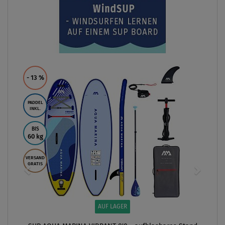
- 13
%
PADDEL
INKL.
BIS
60 kg
VERSAND
GRATIS
AUF LAGER