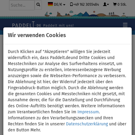
+49 162 3055484
0 Stk.
DE/€
Wir verwenden Cookies
Hauptseite
>
Stand Up Paddle Boards
>
WindSUP -
Windsurfing
Durch Klicken auf "Akzeptieren" willigen Sie jederzeit
widerruflich ein, dass Paddelt.deund Dritte Cookies und
Messtechniken zur Analyse des Surfverhaltens einsetzt, um
Nutzungsprofile zu erstellen, interessenbezogene Werbung
STX iWindsurf WS 280 incl.
anzuzeigen sowie die Webseiten-Performance zu verbessern.
Die Ablehnung ist hier, der Widerruf jederzeit über den
EVOLVE RIG compact -
Fingerabdruck-Button möglich. Durch die Ablehnung werden
die genannten Cookies und Messtechniken nicht gesetzt, mit
aufblasbares Windsurfboard -
Ausnahme derer, die für die Darstellung und Durchführung
des Online-Auftritts benötigt werden. Weitere Informationen
Größe: 4,9qm
zum Verantwortlichen finden Sie im
Impressum
.
Informationen zu den Verarbeitungszwecken und Ihren
Rechten finden Sie in unserer
Datenschutzerklärung
und über
BIS
BIS
SEGEL
VERSAND
-11
%
135 kg
OPTION
GRATIS
den Button Mehr.