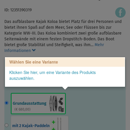
ID: 12351390319
Das aufblasbare Kajak Koloa bietet Platz für drei Personen und
bietet ihnen Spaß auf dem Meer, See oder Flüssen bis zur
Kategorie WW-III. Das Koloa kombiniert zwei große aufblasbare
Seitenwände mit einem festen Dropstitch-Boden. Das Boot
bietet große Stabilität und Steifigkeit, was ihm…
Mehr
Informationen
Wählen Sie eine Variante
Klicken Sie hier, um eine Variante des Produkts
auszuwählen.
Grundausstattung
(
€ 680,00
)
mit 2 Kajak-Paddeln