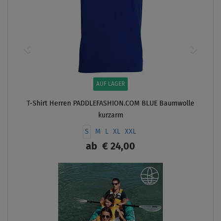
AUF LAGER
T-Shirt Herren PADDLEFASHION.COM BLUE Baumwolle
kurzarm
S
M
L
XL
XXL
ab
€ 24,00
ANZEIGEN