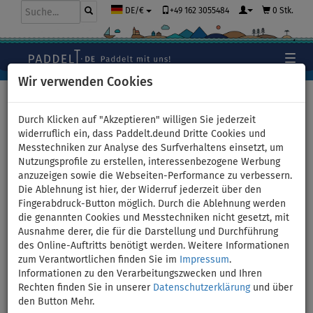
+49 162 3055484
0 Stk.
DE/€
Wir verwenden Cookies
Hauptseite
>
Kajaks und Kanus
>
universelle Kombikajaks
Durch Klicken auf "Akzeptieren" willigen Sie jederzeit
widerruflich ein, dass Paddelt.deund Dritte Cookies und
Messtechniken zur Analyse des Surfverhaltens einsetzt, um
Nutzungsprofile zu erstellen, interessenbezogene Werbung
Kajak AQUADESIGN Koloa 400
anzuzeigen sowie die Webseiten-Performance zu verbessern.
Die Ablehnung ist hier, der Widerruf jederzeit über den
- aufblasbares Kajak 3-
Fingerabdruck-Button möglich. Durch die Ablehnung werden
die genannten Cookies und Messtechniken nicht gesetzt, mit
Personen - Variante:
Ausnahme derer, die für die Darstellung und Durchführung
des Online-Auftritts benötigt werden. Weitere Informationen
Grundausstattung
zum Verantwortlichen finden Sie im
Impressum
.
Informationen zu den Verarbeitungszwecken und Ihren
Rechten finden Sie in unserer
Datenschutzerklärung
und über
VERSAND
GRATIS
den Button Mehr.