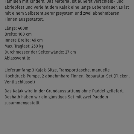
Familien mit Kindern. Das Material ist äußerst verschleiß- und
abriebfest und verleiht dem Kajak eine lange Lebensdauer. Es ist
mit einem Selbstentleerungssystem und zwei abnehmbaren
Finnen ausgestattet.
Länge:
400
m
Breite:
100
cm
Innere Breite:
46 cm
Max. Traglast:
250
kg
Durchmesser der Seitenwände: 27 cm
Ablassventile
Lieferumfang:
3 Kajak-Sitze
, Transporttasche, manuelle
Hochdruck-Pumpe, 2 abnehmbare Finnen, Reparatur-Set (Flicken,
Ventilschlüssel)
Das Kajak wird in der Grundausstattung ohne Paddel geliefert.
Deshalb haben wir ein günstiges Set mit zwei Paddeln
zusammengestellt.