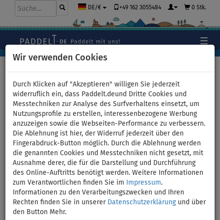
+49 162 3055484
0 Stk.
DE/€
Wir verwenden Cookies
Hauptseite
>
Kajaks und Kanus
>
Hochdruck-Dropstitch
Durch Klicken auf "Akzeptieren" willigen Sie jederzeit
widerruflich ein, dass Paddelt.deund Dritte Cookies und
Messtechniken zur Analyse des Surfverhaltens einsetzt, um
Nutzungsprofile zu erstellen, interessenbezogene Werbung
Kajak SUN REFLECTIONS FULL
anzuzeigen sowie die Webseiten-Performance zu verbessern.
Die Ablehnung ist hier, der Widerruf jederzeit über den
DS - aufblasbares Kajak 1-
Fingerabdruck-Button möglich. Durch die Ablehnung werden
die genannten Cookies und Messtechniken nicht gesetzt, mit
Person
Ausnahme derer, die für die Darstellung und Durchführung
des Online-Auftritts benötigt werden. Weitere Informationen
zum Verantwortlichen finden Sie im
Impressum
.
BIS
PADDEL
VERSAND
120 kg
INKL.
GRATIS
Informationen zu den Verarbeitungszwecken und Ihren
Rechten finden Sie in unserer
Datenschutzerklärung
und über
Previous
Nex
den Button Mehr.