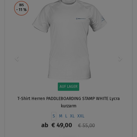
BIS
- 11
%
AUF LAGER
T-Shirt Herren PADDLEBOARDING STAMP WHITE Lycra
kurzarm
S
M
L
XL
XXL
ab
€ 49,00
€ 55,00