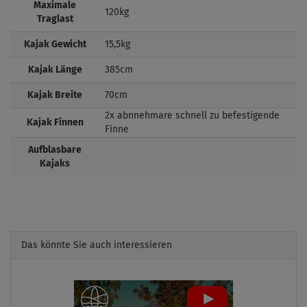
Maximale
120kg
Traglast
Kajak Gewicht
15,5kg
Kajak Länge
385cm
Kajak Breite
70cm
2x abnnehmare schnell zu befestigende
Kajak Finnen
Finne
Aufblasbare
Kajaks
Das könnte Sie auch interessieren
Previous
Next