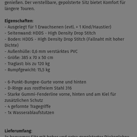
genießen. Der verstellbare, gepolsterte Sitz bietet Komfort für
längere Touren.
Eigenschaften
:
- Ausgelegt für 1 Erwachsenen (evtl. + 1 Kind/Haustier)
- Seitenwand: HDDS - High Density Drop Stitch
- Boden: HDDS - High Density Drop Stitch (Fallnaht mit hoher
Dichte)
- Außenhülle: 0,6 mm verstärktes PVC
- Größe: 385 x 70 x 50 cm
- Traglast: bis zu 120 kg
- Rumpfgewicht: 15,5 kg
- 6-Punkt-Bungee-Gurte vorne und hinten
- D-Ringe aus rostfreiem Stahl 316
- Starke Gummi-Fenderline vorne, hinten und am Kiel für
zusätzlichen Schutz
- 4 geformte Tragegriffe
- 1x Wasserablaufstutzen
Lieferumfang
: