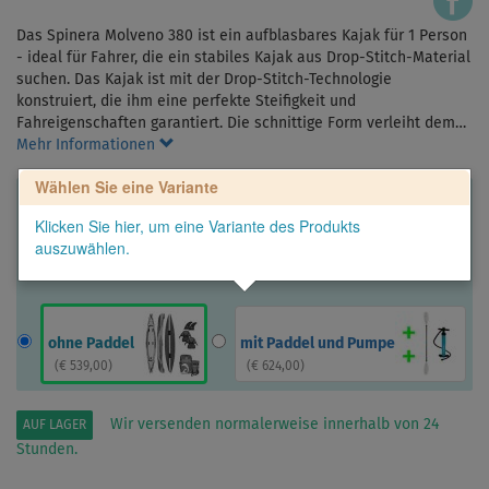
Das Spinera Molveno 380 ist ein aufblasbares Kajak für 1 Person
- ideal für Fahrer, die ein stabiles Kajak aus Drop-Stitch-Material
suchen. Das Kajak ist mit der Drop-Stitch-Technologie
konstruiert, die ihm eine perfekte Steifigkeit und
Fahreigenschaften garantiert. Die schnittige Form verleiht dem…
Mehr Informationen
Wählen Sie eine Variante
Klicken Sie hier, um eine Variante des Produkts
auszuwählen.
ohne Paddel
mit Paddel und Pumpe
(
€ 539,00
)
(
€ 624,00
)
Wir versenden normalerweise innerhalb von 24
AUF LAGER
Stunden.