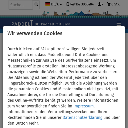
+49 162 3055484
0 Stk.
DE/€
Wir verwenden Cookies
Hauptseite
>
Kajaks und Kanus
>
Hochdruck-Dropstitch
Durch Klicken auf "Akzeptieren" willigen Sie jederzeit
widerruflich ein, dass Paddelt.deund Dritte Cookies und
Messtechniken zur Analyse des Surfverhaltens einsetzt, um
Nutzungsprofile zu erstellen, interessenbezogene Werbung
Kajak Spinera Molveno 380 -
anzuzeigen sowie die Webseiten-Performance zu verbessern.
Die Ablehnung ist hier, der Widerruf jederzeit über den
aufblasbares Kajak 1-Person -
Fingerabdruck-Button möglich. Durch die Ablehnung werden
die genannten Cookies und Messtechniken nicht gesetzt, mit
Variante: ohne Paddel
Ausnahme derer, die für die Darstellung und Durchführung
des Online-Auftritts benötigt werden. Weitere Informationen
zum Verantwortlichen finden Sie im
Impressum
.
BIS
VERSAND
-10
%
GRATIS
Informationen zu den Verarbeitungszwecken und Ihren
Rechten finden Sie in unserer
Datenschutzerklärung
und über
Previous
Nex
den Button Mehr.