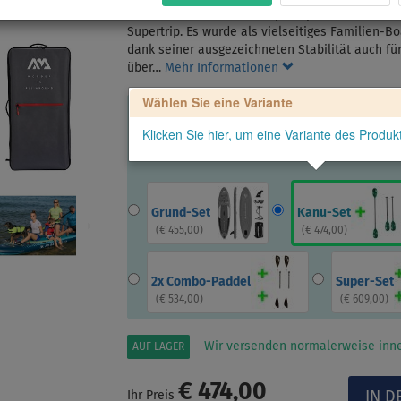
Das SUP AQUA MARINA Supertrip 14'0 ist eine ü
Supertrip. Es wurde als vielseitiges Familien-B
dank seiner ausgezeichneten Stabilität auch f
über…
Mehr Informationen
Wählen Sie eine Variante
Klicken Sie hier, um eine Variante des Produ
Grund-Set
Kanu-Set
(
€ 455,00
)
(
€ 474,00
)
2x Combo-Paddel
Super-Set
(
€ 534,00
)
(
€ 609,00
)
Wir versenden normalerweise inne
AUF LAGER
€ 474,00
Ihr Preis