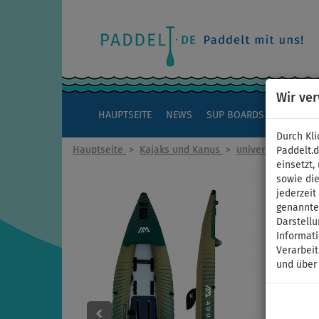
Wir ve
HAUPTSEITE
NEWS
SUP BOARDS
KAJAKS
Durch Kli
Hauptseite
>
Kajaks und Kanus
>
universelle Kombi
Paddelt.
einsetzt,
sowie die
jederzei
genannten
Darstellu
Informat
Verarbei
und über