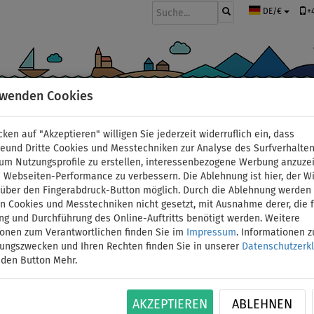
+
DE/€
rwenden Cookies
BOOTE UND MOTOREN
PADDEL
SEGEL
BEKLEIDUNG
ZUBEHÖ
cken auf "Akzeptieren" willigen Sie jederzeit widerruflich ein, dass
kajaks
deund Dritte Cookies und Messtechniken zur Analyse des Surfverhalte
 um Nutzungsprofile zu erstellen, interessenbezogene Werbung anzuze
 Webseiten-Performance zu verbessern. Die Ablehnung ist hier, der W
Kajak AQUA MARINA CAL
t über den Fingerabdruck-Button möglich. Durch die Ablehnung werden 
 Cookies und Messtechniken nicht gesetzt, mit Ausnahme derer, die f
ng und Durchführung des Online-Auftritts benötigt werden. Weitere
aufblasbares Kajak - V
ionen zum Verantwortlichen finden Sie im
Impressum
. Informationen 
tungszwecken und Ihren Rechten finden Sie in unserer
Datenschutzerk
Grundausstattung
 den Button Mehr.
BIS
VERSAND
ID: 12351389760
180 kg
GRATIS
AKZEPTIEREN
ABLEHNEN