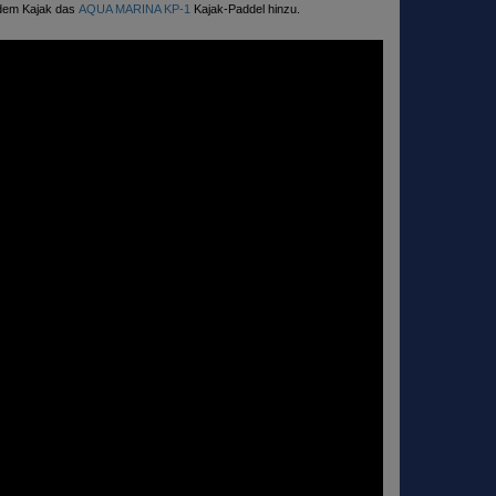
 dem Kajak das
AQUA MARINA KP-1
Kajak-Paddel
hinzu.