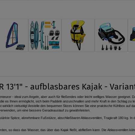
13'1" - aufblasbares Kajak - Varia
benteurer - ideal zum Angeln, aber auch für fließendes oder leicht welliges Wasser geeignet. 
et, die es Ihnen ermöglicht, sich beim Paddeln anzuschnallen und mehr Kraft in den Schlag z
t wirklich vielseitig! Anstelle des bequemen Sitzes können Sie eine praktische Kühlbox auf d
 verwenden, um eine bessere Geradeauslauf zu gewährleisten.
tärkte Spitze, abnehmbare Fußstütze, abschließbaren Ablassventilen,
Tragkraft
180 kg. In 
den, so dass das Wasser, das über das Kajak fließt, abfließen kann. Die
Ablassventilen
könn