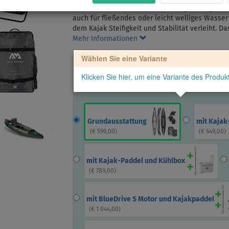
Der AQUA MARINA CALIBER ist ein großartiges Kaj
auch für fließendes oder leicht welliges Wasser
dem Kajak Steifigkeit und Stabilität verleiht. 
Mehr Informationen
Wählen Sie eine Variante
Klicken Sie hier, um eine Variante des Produ
Grundausstattung
mit Kajak
(
€ 599,00
)
(
€ 649,00
)
mit Kajak-Paddel und Kühlbox
(
€ 789,00
)
mit BlueDrive S Motor und Kajakpaddel
(
€ 1 044,00
)