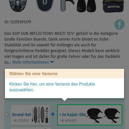
ID: 12351391379
Das SUP SUN REFLECTIONS MULTI 12'4'' gehört in die Kategorie
Große Familien Boards. Dank seiner Form bietet es hohe
Stabilität und ist sowohl für Anfänger als auch für
fortgeschrittene Paddler geeignet. Dieses Modell kann wirklich
viel tragen und ist daher für große Fahrer oder für das Paddeln
zu…
Mehr Informationen
Wählen Sie eine Variante
Klicken Sie hier, um eine Variante des Produkts
auszuwählen.
Grund-Set
+ 2x Kajak-Sitz
(
€ 339,00
)
(
€ 409,00
)