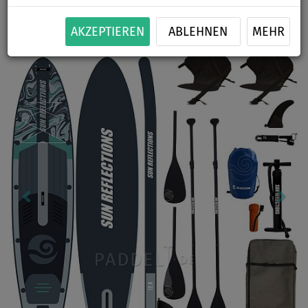
BIS
PADDEL
KAJAK SITZ
VERSAND
-3
%
INKL.
OPTION
GRATIS
AKZEPTIEREN
ABLEHNEN
MEHR
Previous
Nex