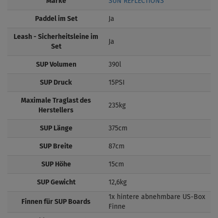
Marke
SUN REFLECTIONS
Paddel im Set
Ja
Leash - Sicherheitsleine im
Ja
Set
SUP Volumen
390l
SUP Druck
15PSI
Maximale Traglast des
235kg
Herstellers
SUP Länge
375cm
SUP Breite
87cm
SUP Höhe
15cm
SUP Gewicht
12,6kg
1x hintere abnehmbare US-Box
Finnen für SUP Boards
Finne