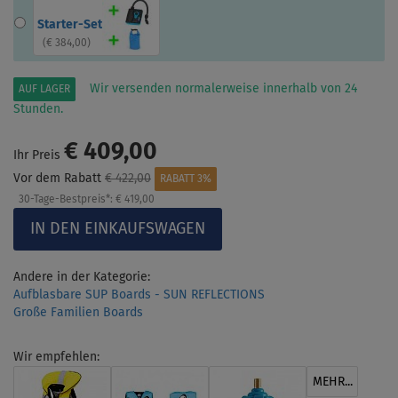
Starter-Set
(
€ 384,00
)
Wir versenden normalerweise innerhalb von 24
AUF LAGER
Stunden.
€ 409,00
Ihr Preis
Vor dem Rabatt
€ 422,00
RABATT 3%
30-Tage-Bestpreis*:
€ 419,00
Andere in der Kategorie:
Aufblasbare SUP Boards - SUN REFLECTIONS
Große Familien Boards
Wir empfehlen:
MEHR...