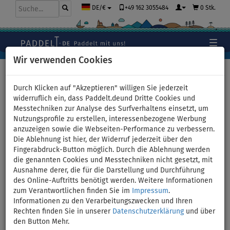
+49 162 3055484
0 Stk.
DE/€
Wir verwenden Cookies
Hauptseite
>
Stand Up Paddle Boards
>
Große Familien
Boards
Durch Klicken auf "Akzeptieren" willigen Sie jederzeit
widerruflich ein, dass Paddelt.deund Dritte Cookies und
Messtechniken zur Analyse des Surfverhaltens einsetzt, um
Nutzungsprofile zu erstellen, interessenbezogene Werbung
SUP SUN REFLECTIONS MULTI
anzuzeigen sowie die Webseiten-Performance zu verbessern.
Die Ablehnung ist hier, der Widerruf jederzeit über den
12'4'' MINICOMBO Forest grey
Fingerabdruck-Button möglich. Durch die Ablehnung werden
die genannten Cookies und Messtechniken nicht gesetzt, mit
- aufblasbares Stand Up
Ausnahme derer, die für die Darstellung und Durchführung
des Online-Auftritts benötigt werden. Weitere Informationen
Paddle Board - Variante: + 2x
zum Verantwortlichen finden Sie im
Impressum
.
Informationen zu den Verarbeitungszwecken und Ihren
Kajak-Sitz
Rechten finden Sie in unserer
Datenschutzerklärung
und über
den Button Mehr.