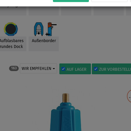
Dry Bags
Finnen
Leashes
Rucksäcke
Aufblasbares
Außenborder
rundes Dock
WIR EMPFEHLEN
163
AUF LAGER
ZUR VORBESTEL
-