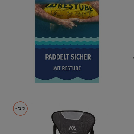
- 12
%