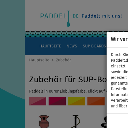
Wir ve
HAUPTSEITE
NEWS
SUP BOARDS
KAJAKS
Durch Kli
Hauptseite
>
Zubehör
Paddelt.
einsetzt,
sowie die
Zubehör für SUP-Boards,
jederzei
genannten
Darstellu
Paddelt in eurer Lieblingsfarbe. Klickt auf die gewüns
Informat
Verarbei
und über