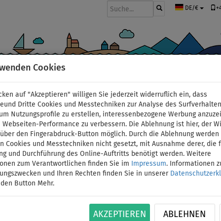
+
DE/€
rwenden Cookies
BOOTE UND MOTOREN
PADDEL
SEGEL
BEKLEIDUNG
ZUBEHÖ
cken auf "Akzeptieren" willigen Sie jederzeit widerruflich ein, dass
deund Dritte Cookies und Messtechniken zur Analyse des Surfverhalte
 um Nutzungsprofile zu erstellen, interessenbezogene Werbung anzuze
 Webseiten-Performance zu verbessern. Die Ablehnung ist hier, der W
 Kajaks
t über den Fingerabdruck-Button möglich. Durch die Ablehnung werden 
 Cookies und Messtechniken nicht gesetzt, mit Ausnahme derer, die f
ng und Durchführung des Online-Auftritts benötigt werden. Weitere
chte Farbe:
ionen zum Verantwortlichen finden Sie im
Impressum
. Informationen 
tungszwecken und Ihren Rechten finden Sie in unserer
Datenschutzerk
 den Button Mehr.
AKZEPTIEREN
ABLEHNEN