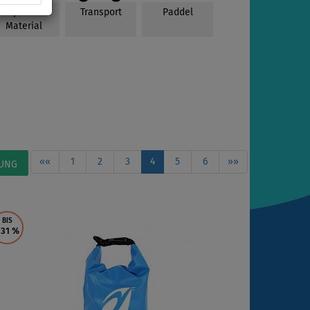
Reparatur
Transport
Paddel
Material
««
1
2
3
4
5
6
»»
LUNG
BIS
 31
%