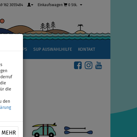
49 162 3055484
Einkaufswagen
0 Stk.
R
SUP TIPPS
SUP AUSWAHLHILFE
KONTAKT
ns
igen
iderruf
die
ür die
zu den
lärung
MEHR