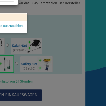
 dann können wir das BEAST empfehlen. Der Hersteller
kts auszuwählen.
Kajak-Set
(
€ 359,00
)
Safety-Set
(
€ 344,00
)
rhalb von 24 Stunden.