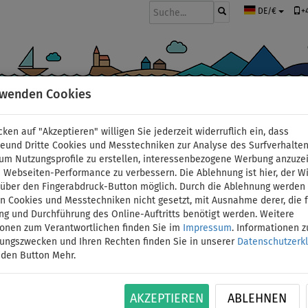
+
DE/€
rwenden Cookies
BOOTE UND MOTOREN
PADDEL
SEGEL
BEKLEIDUNG
ZUBEHÖ
cken auf "Akzeptieren" willigen Sie jederzeit widerruflich ein, dass
lround Boards
deund Dritte Cookies und Messtechniken zur Analyse des Surfverhalte
 um Nutzungsprofile zu erstellen, interessenbezogene Werbung anzuze
 Webseiten-Performance zu verbessern. Die Ablehnung ist hier, der W
SUP AQUA MARINA BEAS
t über den Fingerabdruck-Button möglich. Durch die Ablehnung werden 
 Cookies und Messtechniken nicht gesetzt, mit Ausnahme derer, die f
ng und Durchführung des Online-Auftritts benötigt werden. Weitere
Stand Up Paddle Board
ionen zum Verantwortlichen finden Sie im
Impressum
. Informationen 
tungszwecken und Ihren Rechten finden Sie in unserer
Datenschutzerk
BIS
BIS
 den Button Mehr.
KAJAK SITZ
VERSAND
ID: 12351389825
-22
%
140 kg
OPTION
GRATIS
Das AQUA MARINA BEAST gehört in die Kategorie 
AKZEPTIEREN
ABLEHNEN
81 cm breit und 15 cm hoch und ist ideal für An