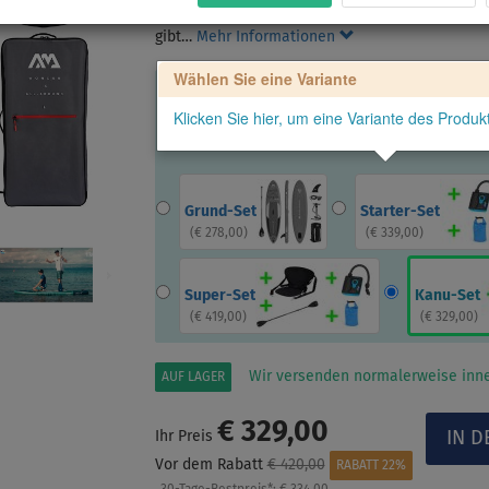
universelles SUP für die ganze Familie suchst,
gibt…
Mehr Informationen
Wählen Sie eine Variante
Klicken Sie hier, um eine Variante des Produ
Grund-Set
Starter-Set
(
€ 278,00
)
(
€ 339,00
)
Super-Set
Kanu-Set
(
€ 419,00
)
(
€ 329,00
)
Wir versenden normalerweise inne
AUF LAGER
€ 329,00
Ihr Preis
Vor dem Rabatt
€ 420,00
RABATT 22%