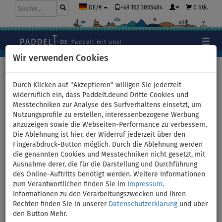
+49 162 3055484
0 Stk.
DE/€
Wir verwenden Cookies
Hauptseite
>
Kajaks und Kanus
>
universelle Kombikajaks
Durch Klicken auf "Akzeptieren" willigen Sie jederzeit
widerruflich ein, dass Paddelt.deund Dritte Cookies und
Messtechniken zur Analyse des Surfverhaltens einsetzt, um
Nutzungsprofile zu erstellen, interessenbezogene Werbung
Kajak SPINERA HYBRIS 320
anzuzeigen sowie die Webseiten-Performance zu verbessern.
Die Ablehnung ist hier, der Widerruf jederzeit über den
aufblasbares Kajak 1-Person -
Fingerabdruck-Button möglich. Durch die Ablehnung werden
die genannten Cookies und Messtechniken nicht gesetzt, mit
Variante: Grundausstattung
Ausnahme derer, die für die Darstellung und Durchführung
des Online-Auftritts benötigt werden. Weitere Informationen
zum Verantwortlichen finden Sie im
Impressum
.
BIS
VERSAND
115 kg
GRATIS
Informationen zu den Verarbeitungszwecken und Ihren
Rechten finden Sie in unserer
Datenschutzerklärung
und über
Previous
Nex
den Button Mehr.