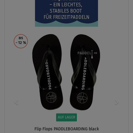
BIS
- 12
%
AUF LAGER
Flip Flops PADDLEBOARDING black