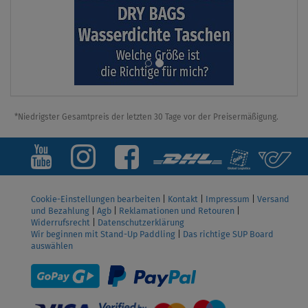
*Niedrigster Gesamtpreis der letzten 30 Tage vor der Preisermäßigung.
Cookie-Einstellungen bearbeiten
|
Kontakt
|
Impressum
|
Versand
und Bezahlung
|
Agb
|
Reklamationen und Retouren
|
Widerrufsrecht
|
Datenschutzerklärung
Wir beginnen mit Stand-Up Paddling
|
Das richtige SUP Board
auswählen