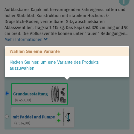
Aufblasbares Kajak mit hervorragenden Fahreigenschaften und
hoher Stabilität. Konstruktion mit stabilem Hochdruck-
Dropstitch-Boden, verstellbarer Sitz, abschließbaren
Ablassventilen, Tragkraft 115 kg. Das Kajak ist 320 cm lang und 90
cm breit. Die Abflussventile können unter "rauen" Bedingungen…
Mehr Informationen
Wählen Sie eine Variante
Klicken Sie hier, um eine Variante des Produkts
auszuwählen.
Grundausstattung
(
€ 450,00
)
mit Paddel und Pumpe
(
€ 534,00
)