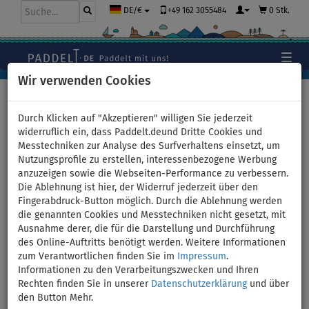
+49 162 3055484
0 Stk.
DE/€
Wir verwenden Cookies
Hauptseite
>
Stand Up Paddle Boards
>
Kleine Allround
Boards
Durch Klicken auf "Akzeptieren" willigen Sie jederzeit
widerruflich ein, dass Paddelt.deund Dritte Cookies und
Messtechniken zur Analyse des Surfverhaltens einsetzt, um
Nutzungsprofile zu erstellen, interessenbezogene Werbung
WindSUP F2 GLIDE 10'0 YOUTH
anzuzeigen sowie die Webseiten-Performance zu verbessern.
Die Ablehnung ist hier, der Widerruf jederzeit über den
WINDSURF/WING GREY incl.
Fingerabdruck-Button möglich. Durch die Ablehnung werden
die genannten Cookies und Messtechniken nicht gesetzt, mit
Segel - aufblasbares Stand
Ausnahme derer, die für die Darstellung und Durchführung
des Online-Auftritts benötigt werden. Weitere Informationen
Up Paddle Board,
zum Verantwortlichen finden Sie im
Impressum
.
Informationen zu den Verarbeitungszwecken und Ihren
Windsurfboard - Größe:
Rechten finden Sie in unserer
Datenschutzerklärung
und über
den Button Mehr.