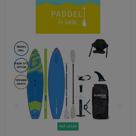
PADDEL
INKL.
KAJAK SITZ
OPTION
VERSAND
GRATIS
AUF LAGER