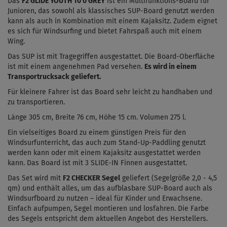
Das
F2 GLIDE YOUTH 10'0 GREY
ist ein Multifunktions-Board für
Junioren,
das sowohl als klassisches SUP-Board genutzt werden
kann als auch in Kombination mit einem Kajaksitz. Zudem eignet
es sich für Windsurfing und bietet Fahrspaß auch mit einem
Wing.
Das SUP ist mit Tragegriffen ausgestattet. Die Board-Oberfläche
ist mit einem angenehmen Pad versehen.
Es wird in einem
Transportrucksack geliefert.
Für kleinere Fahrer ist das Board sehr leicht zu handhaben und
zu transportieren.
Länge 305 cm, Breite 76 cm, Höhe 15 cm.
Volumen 275 l.
Ein vielseitiges Board zu einem günstigen Preis für den
Windsurfunterricht, das auch zum Stand-Up-Paddling genutzt
werden kann oder mit einem Kajaksitz ausgestattet werden
kann. Das Board ist mit 3 SLIDE-IN Finnen ausgestattet.
Das Set wird mit
F2 CHECKER Segel
geliefert (Segelgröße 2,0 - 4,5
qm) und enthält alles, um das aufblasbare SUP-Board auch als
Windsurfboard zu nutzen – ideal für Kinder und Erwachsene.
Einfach aufpumpen, Segel montieren und losfahren. Die Farbe
des Segels entspricht dem aktuellen Angebot des Herstellers.