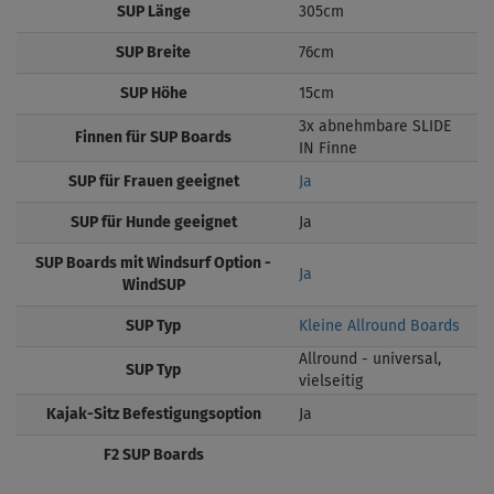
SUP Länge
305cm
SUP Breite
76cm
SUP Höhe
15cm
3x abnehmbare SLIDE
Finnen für SUP Boards
IN Finne
SUP für Frauen geeignet
Ja
SUP für Hunde geeignet
Ja
SUP Boards mit Windsurf Option -
Ja
WindSUP
SUP Typ
Kleine Allround Boards
Allround - universal,
SUP Typ
vielseitig
Kajak-Sitz Befestigungsoption
Ja
F2 SUP Boards