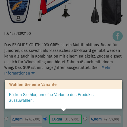
ID: 12351392150
Das F2 GLIDE YOUTH 10'0 GREY ist ein Multifunktions-Board für
Junioren, das sowohl als klassisches SUP-Board genutzt werden
kann als auch in Kombination mit einem Kajaksitz. Zudem eignet
es sich für Windsurfing und bietet Fahrspaß auch mit einem
Wing. Das SUP ist mit Tragegriffen ausgestattet. Die…
Mehr
Informationen
Wählen Sie eine Variante
Klicken Sie hier, um eine Variante des Produkts
auszuwählen.
2,0qm
3,0qm
4,0qm
(
€ 639,00
)
(
€ 679,00
)
(
€ 739,00
)