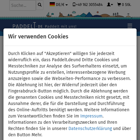
+49 162 3055484
0 Stk.
DE/€
Wir verwenden Cookies
Hauptseite
>
Bekleidung
>
T-Shirts
>
LYCRA
>
Herren
Durch Klicken auf "Akzeptieren" willigen Sie jederzeit
widerruflich ein, dass Paddelt.deund Dritte Cookies und
Messtechniken zur Analyse des Surfverhaltens einsetzt, um
Nutzungsprofile zu erstellen, interessenbezogene Werbung
T-shirt Herren
anzuzeigen sowie die Webseiten-Performance zu verbessern.
Die Ablehnung ist hier, der Widerruf jederzeit über den
PADDLEBOARDING NEON
Fingerabdruck-Button möglich. Durch die Ablehnung werden
die genannten Cookies und Messtechniken nicht gesetzt, mit
GREEN lycra langarm - Größe:
Ausnahme derer, die für die Darstellung und Durchführung
des Online-Auftritts benötigt werden. Weitere Informationen
XL
zum Verantwortlichen finden Sie im
Impressum
.
Informationen zu den Verarbeitungszwecken und Ihren
Rechten finden Sie in unserer
Datenschutzerklärung
und über
BIS
-8
%
den Button Mehr.