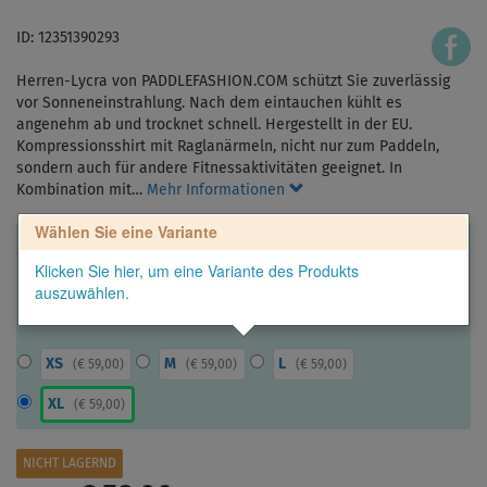
ID: 12351390293
Herren-Lycra von PADDLEFASHION.COM schützt Sie zuverlässig
vor Sonneneinstrahlung. Nach dem eintauchen kühlt es
angenehm ab und trocknet schnell. Hergestellt in der EU.
Kompressionsshirt mit Raglanärmeln, nicht nur zum Paddeln,
sondern auch für andere Fitnessaktivitäten geeignet. In
Kombination mit…
Mehr Informationen
Wählen Sie eine Variante
Klicken Sie hier, um eine Variante des Produkts
auszuwählen.
XS
M
L
(
€ 59,00
)
(
€ 59,00
)
(
€ 59,00
)
XL
(
€ 59,00
)
NICHT LAGERND