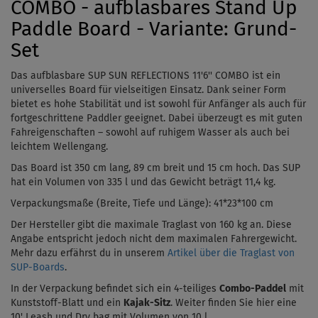
COMBO - aufblasbares Stand Up
Paddle Board - Variante: Grund-
Set
Das aufblasbare SUP SUN REFLECTIONS
11'6''
COMBO
ist ein
universelles Board für
vielseitigen Einsatz
. Dank seiner Form
bietet es hohe Stabilität und ist sowohl für Anfänger als auch für
fortgeschrittene Paddler geeignet. Dabei überzeugt es mit guten
Fahreigenschaften – sowohl auf ruhigem Wasser als auch bei
leichtem Wellengang.
Das Board ist 350 cm lang, 89 cm breit und 15 cm hoch. Das SUP
hat ein Volumen von 335 l und das Gewicht beträgt 11,4 kg.
Verpackungsmaße (Breite, Tiefe und Länge):
41*23*100 cm
Der Hersteller gibt die maximale Traglast von 160 kg an. Diese
Angabe entspricht jedoch nicht dem maximalen Fahrergewicht.
Mehr dazu erfährst du in unserem
Artikel über die Traglast von
SUP-Boards
.
In der Verpackung befindet sich ein 4-teiliges
Combo-Paddel
mit
Kunststoff-Blatt und ein
Kajak-Sitz
. Weiter finden Sie hier eine
10'
Leash und Dry bag mit Volumen von 10 l.