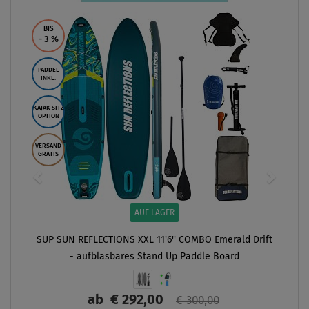
BIS
- 3
%
PADDEL
INKL.
KAJAK SITZ
OPTION
VERSAND
GRATIS
AUF LAGER
SUP SUN REFLECTIONS XXL 11'6'' COMBO Emerald Drift
- aufblasbares Stand Up Paddle Board
ab
€ 292,00
€ 300,00