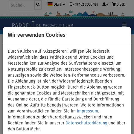
+49 162 3055484
0 Stk.
DE/€
Wir verwenden Cookies
Hauptseite
>
Stand Up Paddle Boards
>
Mittlere Allround
Boards
Durch Klicken auf "Akzeptieren" willigen Sie jederzeit
widerruflich ein, dass Paddelt.deund Dritte Cookies und
Messtechniken zur Analyse des Surfverhaltens einsetzt, um
Nutzungsprofile zu erstellen, interessenbezogene Werbung
SUP SUN REFLECTIONS XXL
anzuzeigen sowie die Webseiten-Performance zu verbessern.
Die Ablehnung ist hier, der Widerruf jederzeit über den
11'6'' COMBO - aufblasbares
Fingerabdruck-Button möglich. Durch die Ablehnung werden
die genannten Cookies und Messtechniken nicht gesetzt, mit
Stand Up Paddle Board -
Ausnahme derer, die für die Darstellung und Durchführung
des Online-Auftritts benötigt werden. Weitere Informationen
Variante: Grund-Set
zum Verantwortlichen finden Sie im
Impressum
.
Informationen zu den Verarbeitungszwecken und Ihren
Rechten finden Sie in unserer
Datenschutzerklärung
und über
PADDEL
KAJAK SITZ
VERSAND
INKL.
OPTION
GRATIS
den Button Mehr.