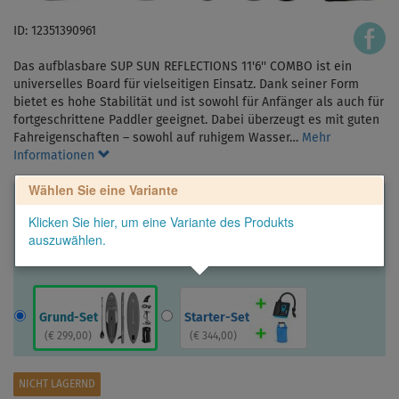
ID: 12351390961
Das aufblasbare SUP SUN REFLECTIONS 11'6'' COMBO ist ein
universelles Board für vielseitigen Einsatz. Dank seiner Form
bietet es hohe Stabilität und ist sowohl für Anfänger als auch für
fortgeschrittene Paddler geeignet. Dabei überzeugt es mit guten
Fahreigenschaften – sowohl auf ruhigem Wasser…
Mehr
Informationen
Wählen Sie eine Variante
Klicken Sie hier, um eine Variante des Produkts
auszuwählen.
Grund-Set
Starter-Set
(
€ 299,00
)
(
€ 344,00
)
NICHT LAGERND