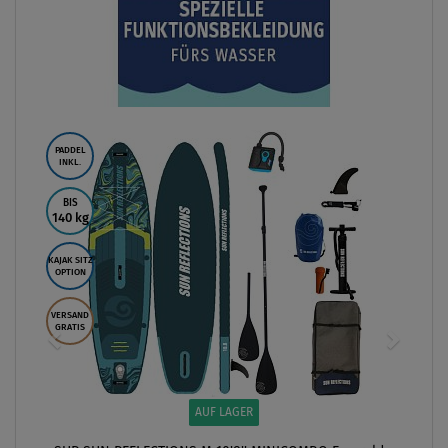
PADDEL
INKL.
BIS
140 kg
KAJAK SITZ
OPTION
VERSAND
GRATIS
AUF LAGER