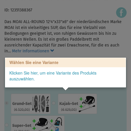
ID: 12351388367
Das MOAI ALL-ROUND 12'4''x33''x6'' der niederländischen Marke
MOAI ist ein vielseitiges SUP, das für eine Vielzahl von
Bedingungen geeignet ist, von ruhigen Gewässern bis hin zu
kleineren Wellen. Es ist ein großes Paddelbrett mit
ausreichender Kapazität für zwei Erwachsene, für die es auch
in…
Mehr Informationen
Wählen Sie eine Variante
Klicken Sie hier, um eine Variante des Produkts
auszuwählen.
Grund-Set
Kajak-Set
(
€ 520,00
)
(
€ 629,00
)
Super-Set