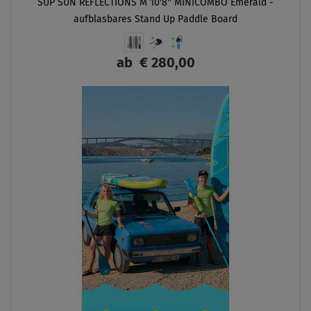
SUP SUN REFLECTIONS M 10'8'' MINICOMBO Emerald -
aufblasbares Stand Up Paddle Board
ab
€ 280,00
ANZEIGEN