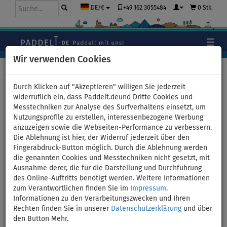
+49 162 3055484
0 Stk.
DE/€
Wir verwenden Cookies
Hauptseite
>
Stand Up Paddle Boards
>
Große Familien
Boards
Durch Klicken auf "Akzeptieren" willigen Sie jederzeit
widerruflich ein, dass Paddelt.deund Dritte Cookies und
Messtechniken zur Analyse des Surfverhaltens einsetzt, um
Nutzungsprofile zu erstellen, interessenbezogene Werbung
SUP MOAI MULTI-PERSON 12'4
anzuzeigen sowie die Webseiten-Performance zu verbessern.
Die Ablehnung ist hier, der Widerruf jederzeit über den
- aufblasbares Stand Up
Fingerabdruck-Button möglich. Durch die Ablehnung werden
die genannten Cookies und Messtechniken nicht gesetzt, mit
Paddle Board - Variante:
Ausnahme derer, die für die Darstellung und Durchführung
des Online-Auftritts benötigt werden. Weitere Informationen
Grund-Set
zum Verantwortlichen finden Sie im
Impressum
.
Informationen zu den Verarbeitungszwecken und Ihren
Rechten finden Sie in unserer
Datenschutzerklärung
und über
PADDEL
KAJAK SITZ
VERSAND
INKL.
OPTION
GRATIS
den Button Mehr.