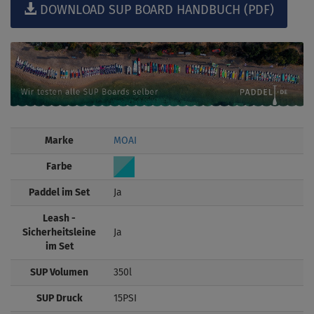
DOWNLOAD SUP BOARD HANDBUCH (PDF)
Marke
MOAI
Farbe
Paddel im Set
Ja
Leash -
Sicherheitsleine
Ja
im Set
SUP Volumen
350l
SUP Druck
15PSI