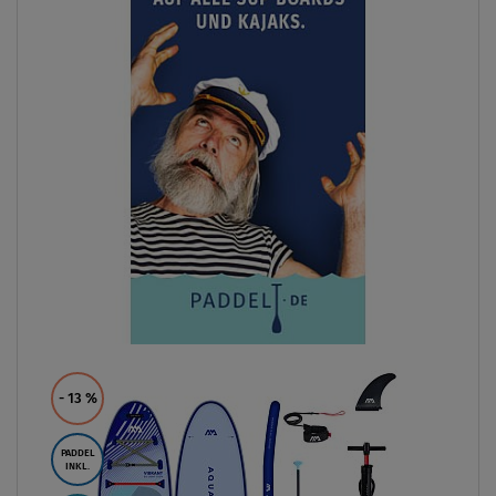
- 13
%
PADDEL
INKL.