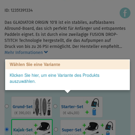
ID: 12351391334
Das GLADIATOR ORIGIN 10'8 ist ein stabiles, aufblasbares
Allround-Board, das sich perfekt für Anfänger und entspanntes
Paddeln eignet. Es ist durch eine zweilagige FUSION DROP-
STITCH Technologie hergestellt, die das Aufpumpen auf
Druck von bis zu 26 PSI ermöglicht. Der Hersteller empfiehlt…
Mehr Informationen
Wählen Sie eine Variante
Klicken Sie hier, um eine Variante des Produkts
auszuwählen.
Grund-Set
Starter-Set
(
€ 390,00
)
(
€ 484,00
)
Kajak-Set
Super-Set