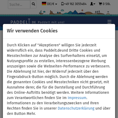
+49 162 3055484
0 Stk.
DE/€
Wir verwenden Cookies
Hauptseite
>
Stand Up Paddle Boards
>
Mittlere Allround
Boards
Durch Klicken auf "Akzeptieren" willigen Sie jederzeit
widerruflich ein, dass Paddelt.deund Dritte Cookies und
Messtechniken zur Analyse des Surfverhaltens einsetzt, um
Nutzungsprofile zu erstellen, interessenbezogene Werbung
SUP GLADIATOR ORIGIN 10'8''
anzuzeigen sowie die Webseiten-Performance zu verbessern.
Die Ablehnung ist hier, der Widerruf jederzeit über den
2026 - aufblasbares Stand Up
Fingerabdruck-Button möglich. Durch die Ablehnung werden
die genannten Cookies und Messtechniken nicht gesetzt, mit
Paddle Board - Variante:
Ausnahme derer, die für die Darstellung und Durchführung
des Online-Auftritts benötigt werden. Weitere Informationen
Kajak-Set
zum Verantwortlichen finden Sie im
Impressum
.
Informationen zu den Verarbeitungszwecken und Ihren
Rechten finden Sie in unserer
Datenschutzerklärung
und über
BIS
PADDEL
KAJAK SITZ
VERSAND
120 kg
INKL.
OPTION
GRATIS
den Button Mehr.