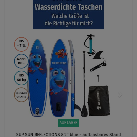
BIS
- 7
%
PADDEL
INKL.
BIS
60 kg
VERSAND
GRATIS
AUF LAGER
SUP SUN REFLECTIONS 8'2'' blue - aufblasbares Stand