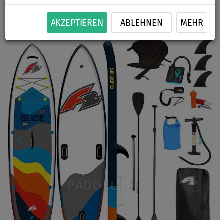
BIS
BIS
PADDEL
KAJAK SITZ
SEGEL
VERSAND
-3
%
170 kg
INKL.
OPTION
OPTION
GRATIS
AKZEPTIEREN
ABLEHNEN
MEHR
Previous
Nex