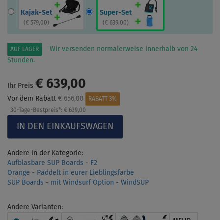
Kajak-Set
Super-Set
(
€ 579,00
)
(
€ 639,00
)
Wir versenden normalerweise innerhalb von 24
AUF LAGER
Stunden.
€ 639,00
Ihr Preis
Vor dem Rabatt
€ 656,00
RABATT 3%
30-Tage-Bestpreis*:
€ 639,00
Andere in der Kategorie:
Aufblasbare SUP Boards - F2
Orange - Paddelt in eurer Lieblingsfarbe
SUP Boards - mit Windsurf Option - WindSUP
Andere Varianten: