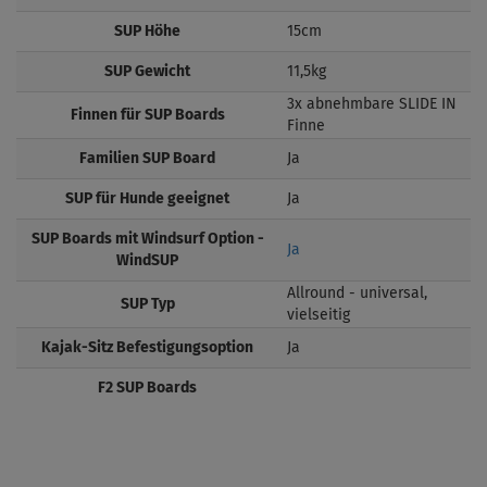
SUP Höhe
15cm
SUP Gewicht
11,5kg
3x abnehmbare SLIDE IN
Finnen für SUP Boards
Finne
Familien SUP Board
Ja
SUP für Hunde geeignet
Ja
SUP Boards mit Windsurf Option -
Ja
WindSUP
Allround - universal,
SUP Typ
vielseitig
Kajak-Sitz Befestigungsoption
Ja
F2 SUP Boards