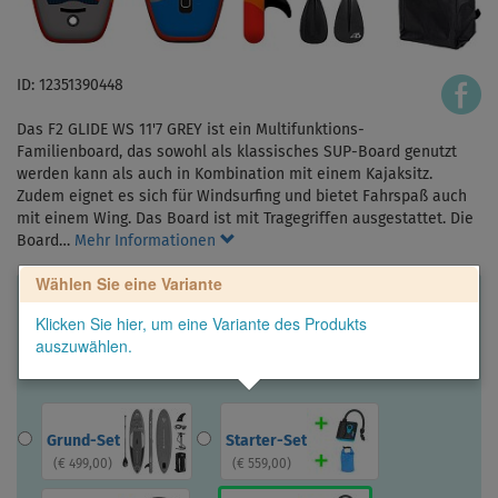
ID: 12351390448
Das F2 GLIDE WS 11'7 GREY ist ein Multifunktions-
Familienboard, das sowohl als klassisches SUP-Board genutzt
werden kann als auch in Kombination mit einem Kajaksitz.
Zudem eignet es sich für Windsurfing und bietet Fahrspaß auch
mit einem Wing. Das Board ist mit Tragegriffen ausgestattet. Die
Board…
Mehr Informationen
Wählen Sie eine Variante
Klicken Sie hier, um eine Variante des Produkts
auszuwählen.
Grund-Set
Starter-Set
(
€ 499,00
)
(
€ 559,00
)