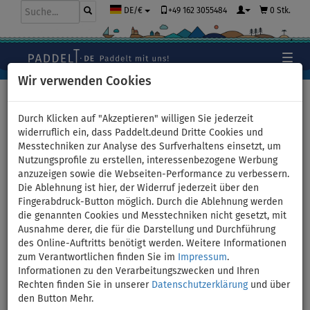
+49 162 3055484
0 Stk.
DE/€
Wir verwenden Cookies
Hauptseite
>
Stand Up Paddle Boards
>
WindSUP -
Windsurfing
Durch Klicken auf "Akzeptieren" willigen Sie jederzeit
widerruflich ein, dass Paddelt.deund Dritte Cookies und
Messtechniken zur Analyse des Surfverhaltens einsetzt, um
Nutzungsprofile zu erstellen, interessenbezogene Werbung
SUP F2 GLIDE 11'7 GREY
anzuzeigen sowie die Webseiten-Performance zu verbessern.
Die Ablehnung ist hier, der Widerruf jederzeit über den
WindSUP - aufblasbares
Fingerabdruck-Button möglich. Durch die Ablehnung werden
die genannten Cookies und Messtechniken nicht gesetzt, mit
Stand Up Paddle Board,
Ausnahme derer, die für die Darstellung und Durchführung
des Online-Auftritts benötigt werden. Weitere Informationen
Windsurfboard - Variante:
zum Verantwortlichen finden Sie im
Impressum
.
Informationen zu den Verarbeitungszwecken und Ihren
Super-Set
Rechten finden Sie in unserer
Datenschutzerklärung
und über
den Button Mehr.