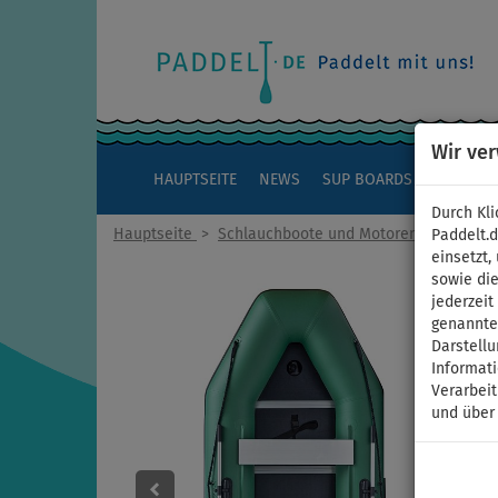
Wir ve
HAUPTSEITE
NEWS
SUP BOARDS
KAJAKS
Durch Kli
Hauptseite
>
Schlauchboote und Motoren
Paddelt.
einsetzt,
sowie die
jederzei
genannten
Darstellu
Informat
Verarbei
und über