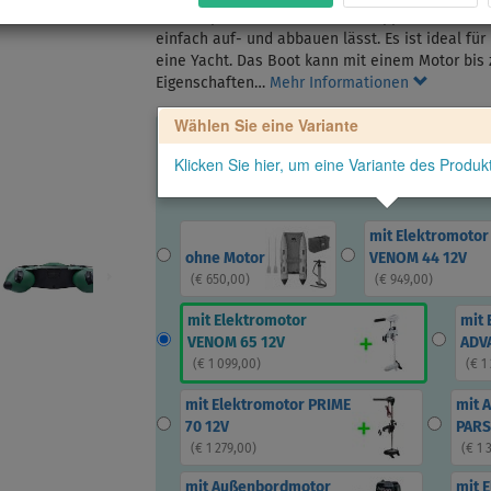
Ein kompaktes und dank des Klappbodens äußers
einfach auf- und abbauen lässt. Es ist ideal für 
eine Yacht. Das Boot kann mit einem Motor bis 
Eigenschaften…
Mehr Informationen
Wählen Sie eine Variante
Klicken Sie hier, um eine Variante des Produ
mit Elektromotor
ohne Motor
VENOM 44 12V
(
€ 650,00
)
(
€ 949,00
)
mit Elektromotor
mit 
VENOM 65 12V
ADVA
(
€ 1 099,00
)
(
€ 1
mit Elektromotor PRIME
mit 
70 12V
PARS
(
€ 1 279,00
)
(
€ 1 
mit Außenbordmotor
mit 