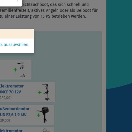
t stabiles Schlauchboot, das sich schnell und
Familienfreizeit, aktives Angeln oder als Beiboot für
zu einer Leistung von 15 PS betrieben werden.
kts auszuwählen.
Elektromotor
NCE 70 12V
 289,00
)
Außenbordmotor
UN F2,6 1,9 kW
329,00
)
Elektromotor