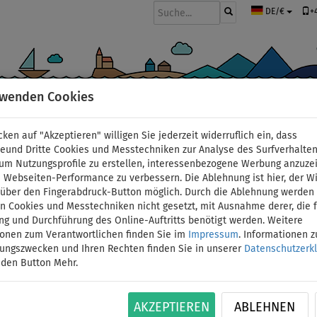
+
DE/€
rwenden Cookies
BOOTE UND MOTOREN
PADDEL
SEGEL
BEKLEIDUNG
ZUBEHÖ
cken auf "Akzeptieren" willigen Sie jederzeit widerruflich ein, dass
deund Dritte Cookies und Messtechniken zur Analyse des Surfverhalte
 um Nutzungsprofile zu erstellen, interessenbezogene Werbung anzuze
 Webseiten-Performance zu verbessern. Die Ablehnung ist hier, der W
Schlauchboot GLADIA
t über den Fingerabdruck-Button möglich. Durch die Ablehnung werden 
 Cookies und Messtechniken nicht gesetzt, mit Ausnahme derer, die f
ng und Durchführung des Online-Auftritts benötigt werden. Weitere
green mit Lattenboden
ionen zum Verantwortlichen finden Sie im
Impressum
. Informationen 
tungszwecken und Ihren Rechten finden Sie in unserer
Datenschutzerk
VENOM 65 12V
 den Button Mehr.
ID: 12351391849
AKZEPTIEREN
ABLEHNEN