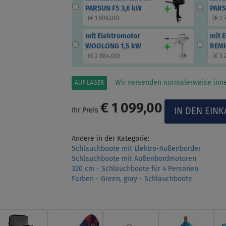
PARSUN F5 3,6 kW
PARS
(
€ 1 609,00
)
(
€ 2 
mit Elektromotor
mit 
WOOLONG 1,5 kW
REMI
(
€ 2 884,00
)
(
€ 3 
Wir versenden normalerweise inne
AUF LAGER
€ 1 099,00
Ihr Preis
Andere in der Kategorie:
Schlauchboote mit Elektro-Außenborder
Schlauchboote mit Außenbordmotoren
320 cm - Schlauchboote für 4 Personen
Farben - Green, gray - Schlauchboote