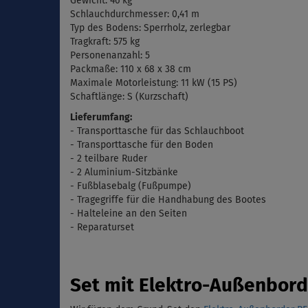
Gewicht: 46 kg
Schlauchdurchmesser: 0,41 m
Typ des Bodens:
Sperrholz, zerlegbar
Tragkraft: 575 kg
Personenanzahl: 5
Packmaße:
110 x 68 x 38 cm
Maximale
Motorleistung: 11 kW (15 PS)
Schaftlänge: S (Kurzschaft)
Lieferumfang:
- Transporttasche für das Schlauchboot
- Transporttasche für den Boden
- 2 teilbare Ruder
- 2 Aluminium-Sitzbänke
-
Fu
ß
blasebalg
(
Fußpumpe)
- Tragegriffe für die Handhabung des Bootes
- Halteleine an den Seiten
- Reparaturset
Set mit Elektro-Außenbor