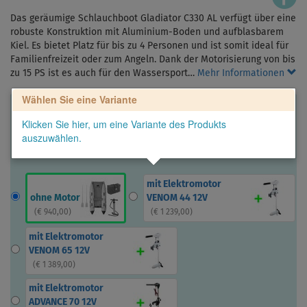
Das geräumige Schlauchboot Gladiator C330 AL verfügt über eine
robuste Konstruktion mit Aluminium-Boden und aufblasbarem
Kiel. Es bietet Platz für bis zu 4 Personen und ist somit ideal für
Familienfreizeit oder zum Angeln. Dank der Motorisierung von bis
zu 15 PS ist es auch für den Wassersport…
Mehr Informationen
Wählen Sie eine Variante
Klicken Sie hier, um eine Variante des Produkts
auszuwählen.
mit Elektromotor
ohne Motor
VENOM 44 12V
(
€ 940,00
)
(
€ 1 239,00
)
mit Elektromotor
VENOM 65 12V
(
€ 1 389,00
)
mit Elektromotor
ADVANCE 70 12V