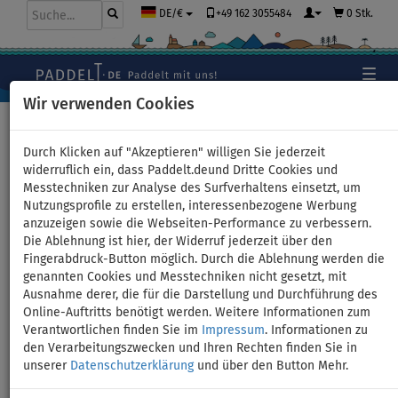
+49 162 3055484
0 Stk.
DE/€
Wir verwenden Cookies
Hauptseite
>
Schlauchboote und Motoren
Durch Klicken auf "Akzeptieren" willigen Sie jederzeit
widerruflich ein, dass Paddelt.deund Dritte Cookies und
Messtechniken zur Analyse des Surfverhaltens einsetzt, um
Schlauchboot GLADIATOR
Nutzungsprofile zu erstellen, interessenbezogene Werbung
anzuzeigen sowie die Webseiten-Performance zu verbessern.
ACTIVE C330AL grey mit
Die Ablehnung ist hier, der Widerruf jederzeit über den
Fingerabdruck-Button möglich. Durch die Ablehnung werden die
Aluminiumboden - Set: ohne
genannten Cookies und Messtechniken nicht gesetzt, mit
Ausnahme derer, die für die Darstellung und Durchführung des
Motor
Online-Auftritts benötigt werden. Weitere Informationen zum
Verantwortlichen finden Sie im
Impressum
. Informationen zu
den Verarbeitungszwecken und Ihren Rechten finden Sie in
unserer
Datenschutzerklärung
und über den Button Mehr.
Previous
Nex