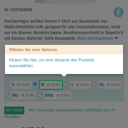
ID: 12351388890
Hochwertiges weißes Herren-T-Shirt aus Baumwolle von
PADDLEFASHION.COM, geeignet für alle Freizeitaktivitäten, nicht
nur am Wasser. Rundstrickware. Rundhalsausschnitt in Rippstrick
mit Elastan. Material: 100% Baumwolle.
Mehr Informationen
Wählen Sie eine Variante
Klicken Sie hier, um eine Variante des Produkts
auszuwählen.
S
M
L
XL
(
€ 15,00
)
(
€ 15,00
)
(
€ 15,00
)
(
€ 15,00
)
XXL
XXXL
(
€ 15,00
)
(
€ 15,00
)
Wir versenden normalerweise innerhalb von 24
AUF LAGER
Stunden.