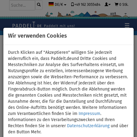
+49 162 3055484
0 Stk.
DE/€
Wir verwenden Cookies
Hauptseite
>
Bekleidung
>
T-Shirts
>
BAUMWOLLE
>
Herren
Durch Klicken auf "Akzeptieren" willigen Sie jederzeit
widerruflich ein, dass Paddelt.deund Dritte Cookies und
Messtechniken zur Analyse des Surfverhaltens einsetzt, um
Nutzungsprofile zu erstellen, interessenbezogene Werbung
T-Shirt Herren
anzuzeigen sowie die Webseiten-Performance zu verbessern.
Die Ablehnung ist hier, der Widerruf jederzeit über den
PADDLEFASHION.COM WHITE
Fingerabdruck-Button möglich. Durch die Ablehnung werden
die genannten Cookies und Messtechniken nicht gesetzt, mit
Baumwolle kurzarm - Größe:
Ausnahme derer, die für die Darstellung und Durchführung
des Online-Auftritts benötigt werden. Weitere Informationen
M
zum Verantwortlichen finden Sie im
Impressum
.
Informationen zu den Verarbeitungszwecken und Ihren
Rechten finden Sie in unserer
Datenschutzerklärung
und über
BIS
-21
%
den Button Mehr.