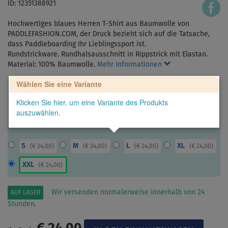
ID: 12351388921
Hochwertiges blaues Herren T-Shirt aus Baumwolle von
PADDLEFASHION.COM, der Druck bezieht sich auf die Tatsache,
dass Paddleboarding Ihr Lieblingssport ist.
Rundstrickware. Rundhalsausschnitt in Rippstrick mit Elastan.
Material: 100% Baumwolle.
Mehr Informationen
Wählen Sie eine Variante
Klicken Sie hier, um eine Variante des Produkts
auszuwählen.
S
M
L
XL
(
€ 24,00
)
(
€ 24,00
)
(
€ 24,00
)
(
€ 24,00
)
XXL
(
€ 24,00
)
Wir versenden normalerweise innerhalb von 24
AUF LAGER
Stunden.