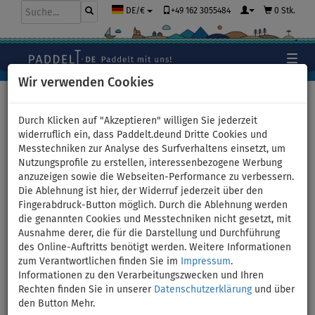
+49 162 3055484
0 Stk.
DE/€
Wir verwenden Cookies
Hauptseite
>
Bekleidung
>
T-Shirts
>
BAUMWOLLE
>
Herren
Durch Klicken auf "Akzeptieren" willigen Sie jederzeit
widerruflich ein, dass Paddelt.deund Dritte Cookies und
Messtechniken zur Analyse des Surfverhaltens einsetzt, um
Nutzungsprofile zu erstellen, interessenbezogene Werbung
T-Shirt Herren
anzuzeigen sowie die Webseiten-Performance zu verbessern.
Die Ablehnung ist hier, der Widerruf jederzeit über den
PADDLEFASHION.COM BLUE
Fingerabdruck-Button möglich. Durch die Ablehnung werden
die genannten Cookies und Messtechniken nicht gesetzt, mit
Baumwolle kurzarm - Größe:
Ausnahme derer, die für die Darstellung und Durchführung
des Online-Auftritts benötigt werden. Weitere Informationen
XXL
zum Verantwortlichen finden Sie im
Impressum
.
Informationen zu den Verarbeitungszwecken und Ihren
Rechten finden Sie in unserer
Datenschutzerklärung
und über
den Button Mehr.
Previous
Nex