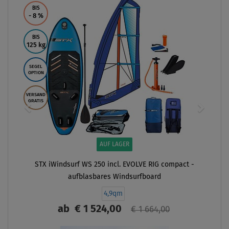
BIS
- 8
%
BIS
125 kg
SEGEL
OPTION
VERSAND
GRATIS
AUF LAGER
STX iWindsurf WS 250 incl. EVOLVE RIG compact -
aufblasbares Windsurfboard
4,9qm
ab
€ 1 524,00
€ 1 664,00