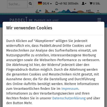
+49 162 3055484
0 Stk.
DE/€
Wir verwenden Cookies
Hauptseite
>
Stand Up Paddle Boards
Durch Klicken auf "Akzeptieren" willigen Sie jederzeit
widerruflich ein, dass Paddelt.deund Dritte Cookies und
Messtechniken zur Analyse des Surfverhaltens einsetzt, um
SUP AQUA MARINA Wave
Nutzungsprofile zu erstellen, interessenbezogene Werbung
anzuzeigen sowie die Webseiten-Performance zu verbessern.
8'8''x30''x4'' - aufblasbares
Die Ablehnung ist hier, der Widerruf jederzeit über den
Fingerabdruck-Button möglich. Durch die Ablehnung werden
Stand Up Paddle Board -
die genannten Cookies und Messtechniken nicht gesetzt, mit
Ausnahme derer, die für die Darstellung und Durchführung
Variante: ohne Paddel
des Online-Auftritts benötigt werden. Weitere Informationen
zum Verantwortlichen finden Sie im
Impressum
.
Informationen zu den Verarbeitungszwecken und Ihren
BIS
VERSAND
95 kg
GRATIS
Rechten finden Sie in unserer
Datenschutzerklärung
und über
den Button Mehr.