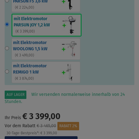
PARSUN F5 3,6 kW
(
€ 2 224,00
)
mit Elektromotor
PARSUN JOY 1,2 kW
(
€ 3 399,00
)
mit Elektromotor
WOOLONG 1,5 kW
(
€ 3 499,00
)
mit Elektromotor
REMIGO 1 kW
(
€ 3 874,00
)
Wir versenden normalerweise innerhalb von 24
AUF LAGER
Stunden.
€ 3 399,00
Ihr Preis
Vor dem Rabatt
€ 3 465,00
RABATT 2%
30-Tage-Bestpreis*:
€ 3 399,00