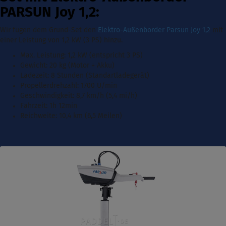
PARSUN Joy 1,2:
Wir fügen dem Grund-Set den
Elektro-Außenborder Parsun Joy 1,2
mit
einer Leistung von 1,2 kW (3 PS)
hinzu.
Max. Leistung: 1,2 kW (entspricht 3 PS)
Gewicht: 20 kg (Motor + Akku)
Ladezeit: 8 Stunden (Standartladegerät)
Propellerdrehzahl: 1700 U/min
Geschwindigkeit: 8,7 km/h (5,4 mi/h)
Fahrzeit: 1h 12min
Reichweite: 10,4 km (6,5 Meilen)