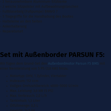
- 2 herausnehmbare Aluminium-Sitzbänke
- 2 weiche Sitzpolster mit Aufbewahrungstaschen
-
Fu
ß
blasebalg
(
Fußpumpe) BRAVO 7
- 5 Tragegriffe für die Handhabung des Bootes
- Halteleine an den Seiten
- Ankerhalterung
- Reparaturset
Set mit Außenborder PARSUN F5:
Wir fügen dem Grund-Set den
Außenbordmotor Parsun F5 BMS
mit
einer Nennleistung von 5 PS (3,6 kW)
hinzu.
Motortyp:
OHV, 1 Zylinder, Viertakter
Hubraum: 112 ccm
Vollgas-Drehzahlbereich: 4000
~5000 U/min
Max. Leistung: 3,6 kW (5 PS)
Max. Verbrauch: 2,0 L/h
Tankinhalt:
1,3 Liter
Ölfüllmenge: 0,5 L
Gewicht: 24,5 kg