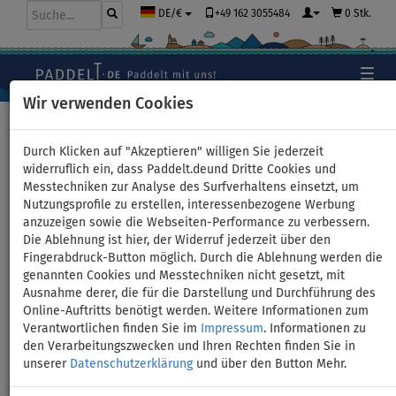
+49 162 3055484
0 Stk.
DE/€
Wir verwenden Cookies
Hauptseite
>
Schlauchboote und Motoren
Durch Klicken auf "Akzeptieren" willigen Sie jederzeit
widerruflich ein, dass Paddelt.deund Dritte Cookies und
Messtechniken zur Analyse des Surfverhaltens einsetzt, um
Schlauchboot GLADIATOR
Nutzungsprofile zu erstellen, interessenbezogene Werbung
anzuzeigen sowie die Webseiten-Performance zu verbessern.
ACTIVE C420AL light dark grey
Die Ablehnung ist hier, der Widerruf jederzeit über den
Fingerabdruck-Button möglich. Durch die Ablehnung werden die
mit Aluminiumboden - Set:
genannten Cookies und Messtechniken nicht gesetzt, mit
Ausnahme derer, die für die Darstellung und Durchführung des
mit Elektromotor PARSUN JOY
Online-Auftritts benötigt werden. Weitere Informationen zum
Verantwortlichen finden Sie im
Impressum
. Informationen zu
1,2 kW
den Verarbeitungszwecken und Ihren Rechten finden Sie in
unserer
Datenschutzerklärung
und über den Button Mehr.
BIS