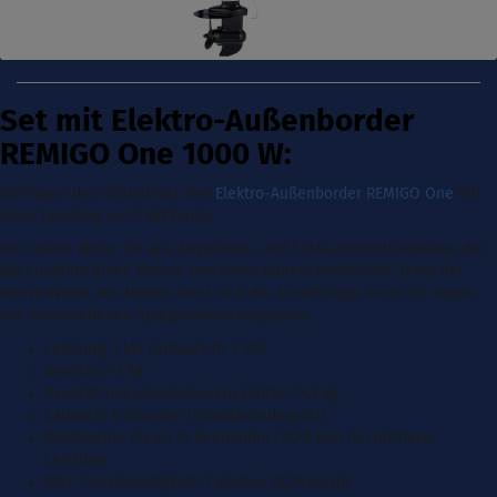
Set mit Elektro-Außenborder
REMIGO One 1000 W:
Wir fügen dem Grund-Set den
Elektro-Außenborder REMIGO One
mit
einer Leistung von 1 kW
hinzu.
Der ideale Motor für alle Segelboot- und Schlauchbootliebhaber, der
die Funktion eines Motors und eines Ruders kombiniert. Dank der
Konstruktion des Motors lässt sich die Schaftlänge leicht für Boote
mit verschiedenen Spiegelhöhen anpassen.
Leistung: 1 kW (entspricht 3 PS)
Gewicht: 12 kg
Gewicht mit abnehmbarem Halter: 14,5 kg
Ladezeit: 6 Stunden (Standartladegerät)
Reichweite: bis zu 15 Seemeilen (27,78 km) bei mittlerer
Leistung
Max. Geschwindigkeit: 5 Knoten (9,26 km/h)