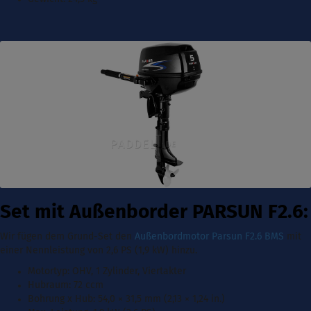
Set mit Außenborder PARSUN F2.6:
Wir fügen dem Grund-Set den
Außenbordmotor Parsun F2.6 BMS
mit
einer Nennleistung von 2,6 PS (1,9 kW)
hinzu.
Motortyp:
OHV, 1 Zylinder, Viertakter
Hubraum: 72 ccm
Bohrung x Hub:
54,0 × 31,5 mm (2,13 × 1,24 in.)