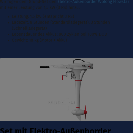
Wir fügen dem Grund-Set den
Elektro-Außenborder Wolong Flowstar
mit einer Leistung von 1,5 kW (3 PS)
hinzu.
Leistung: 1,5 kW (entspricht 3 PS)
Ladezeit: 8 Stunden (Standardladegerät),
3 Stunden
(Schnellladegerät)
Lebensdauer des Akkus: 800 Zyklen bei 100% DOD
Gewicht: 18 kg (Motor + Akku)
Set mit Elektro-Außenborder