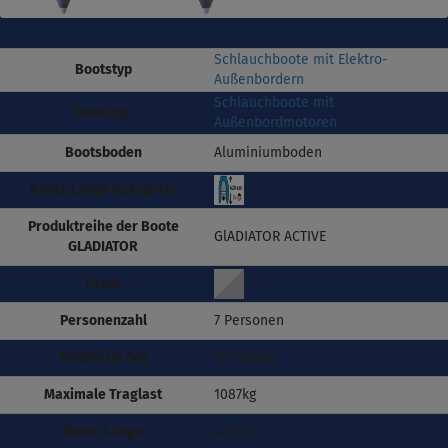
Schlauchboote mit Elektro-
Bootstyp
Außenbordern
Schlauchboote mit
Bootstyp
Außenbordmotoren
Bootsboden
Aluminiumboden
Boote Länge Kategorie
Produktreihe der Boote
GlADIATOR ACTIVE
GLADIATOR
Farbe
Personenzahl
7 Personen
Paddel im Set
2x Paddel
Maximale Traglast
1087kg
Boote Länge
420cm