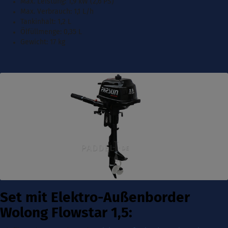
Max. Leistung: 1,9 kW (2,6 PS)
Max. Verbrauch: 1,1 L/h
Tankinhalt:
1,2 L
Ölfüllmenge: 0,35 L
Gewicht: 17 kg
Set mit Elektro-Außenborder
Wolong Flowstar 1,5: