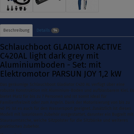
Beschreibung
Details
14
Schlauchboot GLADIATOR ACTIVE
C420AL light dark grey mit
Aluminiumboden - Set: mit
Elektromotor PARSUN JOY 1,2 kW
Das geräumige Schlauchboot Gladiator C420 AL verfügt über eine
robuste Konstruktion mit Aluminium-Boden und aufblasbarem Kiel. Es
bietet Platz für bis zu 7 Personen und ist somit ideal für
Familienfreizeit oder zum Angeln. Dank der Motorisierung von bis zu
40 PS ist es auch für den Wassersport geeignet. Zusätzlich ist dieses
Modell mit luxuriösem Zubehör ausgestattet, darunter ein Bugzelt mit
Stauraumtasche, weiche Sitzpolster für die Sitzbänke und weiteres
praktisches Zubehör.