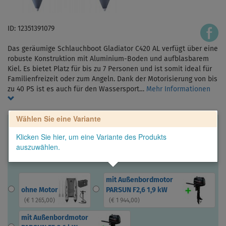
ID: 12351391079
Das geräumige Schlauchboot Gladiator C420 AL verfügt über eine
robuste Konstruktion mit Aluminium-Boden und aufblasbarem
Kiel. Es bietet Platz für bis zu 7 Personen und ist somit ideal für
Familienfreizeit oder zum Angeln. Dank der Motorisierung von bis
zu 40 PS ist es auch für den Wassersport…
Mehr Informationen
Wählen Sie eine Variante
Klicken Sie hier, um eine Variante des Produkts
auszuwählen.
mit Außenbordmotor
ohne Motor
PARSUN F2,6 1,9 kW
(
€ 1 265,00
)
(
€ 1 944,00
)
mit Außenbordmotor