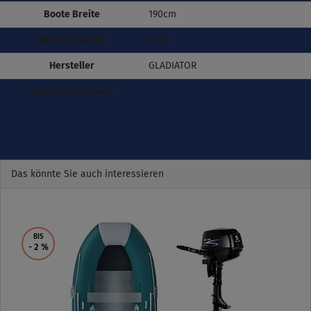
Boote Breite
190cm
Boote Gewicht
87kg
Hersteller
GLADIATOR
Aufblasbare Boote
Das könnte Sie auch interessieren
Previous
Next
BIS
- 2
%