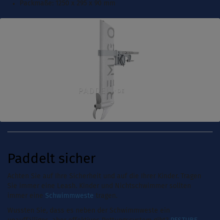
Packmaße: 1250 x 295 x 90 mm
Paddelt sicher
Achten Sie auf Ihre Sicherheit und auf die Ihrer Kinder. Tragen
Sie immer eine Leash. Kinder und Nichtschwimmer sollten
immer eine
Schwimmweste
tragen.
Wussten Sie, dass es neben der Schwimmweste ein