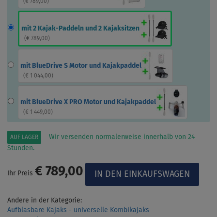
(
€ 789,00
)
mit 2 Kajak-Paddeln und 2 Kajaksitzen
(
€ 789,00
)
mit BlueDrive S Motor und Kajakpaddel
(
€ 1 044,00
)
mit BlueDrive X PRO Motor und Kajakpaddel
(
€ 1 449,00
)
Wir versenden normalerweise innerhalb von 24
AUF LAGER
Stunden.
€ 789,00
Ihr Preis
Andere in der Kategorie:
Aufblasbare Kajaks - universelle Kombikajaks