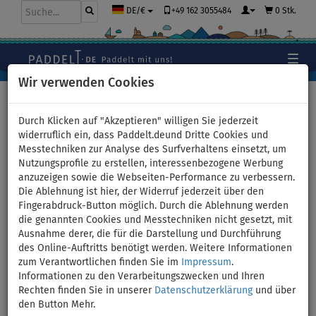
+49 162 3055484
0 Stk.
DE/€
Wir verwenden Cookies
Hauptseite
>
Kajaks und Kanus
>
universelle Kombikajaks
Durch Klicken auf "Akzeptieren" willigen Sie jederzeit
widerruflich ein, dass Paddelt.deund Dritte Cookies und
Messtechniken zur Analyse des Surfverhaltens einsetzt, um
Nutzungsprofile zu erstellen, interessenbezogene Werbung
Kajak AQUA MARINA CALIBER
anzuzeigen sowie die Webseiten-Performance zu verbessern.
Die Ablehnung ist hier, der Widerruf jederzeit über den
13'1" - aufblasbares Kajak -
Fingerabdruck-Button möglich. Durch die Ablehnung werden
die genannten Cookies und Messtechniken nicht gesetzt, mit
Variante: mit 2 Kajak-Paddeln
Ausnahme derer, die für die Darstellung und Durchführung
des Online-Auftritts benötigt werden. Weitere Informationen
und 2 Kajaksitzen
zum Verantwortlichen finden Sie im
Impressum
.
Informationen zu den Verarbeitungszwecken und Ihren
Rechten finden Sie in unserer
Datenschutzerklärung
und über
BIS
VERSAND
180 kg
GRATIS
den Button Mehr.