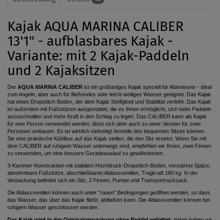
Kajak AQUA MARINA CALIBER
13'1" - aufblasbares Kajak -
Variante: mit 2 Kajak-Paddeln
und 2 Kajaksitzen
Der
AQUA MARINA CALIBER
ist ein großartiges Kajak speziell für Abenteurer - ideal
zum Angeln, aber auch für fließendes oder leicht welliges Wasser geeignet. Das Kajak
hat einen Dropstitch-Boden, der dem Kajak Steifigkeit und Stabilität verleiht. Das Kajak
ist außerdem mit Fußstützen ausgestattet, die es Ihnen ermöglicht, sich beim Paddeln
anzuschnallen und mehr Kraft in den Schlag zu legen. Das CALIBER kann als Kajak
für eine Person verwendet werden, lässt sich aber auch zu einer Version für zwei
Personen umbauen. Es ist wirklich vielseitig! Anstelle des bequemen Sitzes können
Sie eine praktische Kühlbox auf das Kajak stellen, die den Sitz ersetzt. Wenn Sie mit
dem CALIBER auf ruhigem Wasser unterwegs sind, empfehlen wir Ihnen, zwei Finnen
zu verwenden, um eine bessere Geradeauslauf zu gewährleisten.
3-Kammer-Konstruktion mit stabilem Hochdruck-Dropstitch-Boden, verstärkte Spitze,
abnehmbare Fußstütze, abschließbaren Ablassventilen,
Tragkraft
180 kg. In der
Verpackung befindet sich ein Sitz, 2 Finnen, Pumpe und Transportrucksack.
Die Ablassventilen können auch unter "rauen" Bedingungen geöffnet werden, so dass
das Wasser, das über das Kajak fließt, abfließen kann. Die
Ablassventilen
können bei
ruhigem Wasser geschlossen werden.
Das Kajak wird in der Originalverpackung ohne Paddel geliefert,
daher haben wir