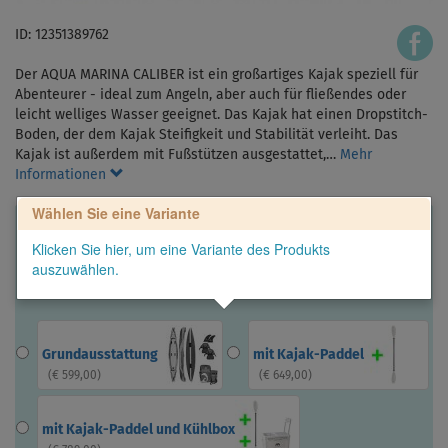
ID: 12351389762
Der AQUA MARINA CALIBER ist ein großartiges Kajak speziell für
Abenteurer - ideal zum Angeln, aber auch für fließendes oder
leicht welliges Wasser geeignet. Das Kajak hat einen Dropstitch-
Boden, der dem Kajak Steifigkeit und Stabilität verleiht. Das
Kajak ist außerdem mit Fußstützen ausgestattet,…
Mehr
Informationen
Wählen Sie eine Variante
Klicken Sie hier, um eine Variante des Produkts
auszuwählen.
Grundausstattung
mit Kajak-Paddel
(
€ 599,00
)
(
€ 649,00
)
mit Kajak-Paddel und Kühlbox