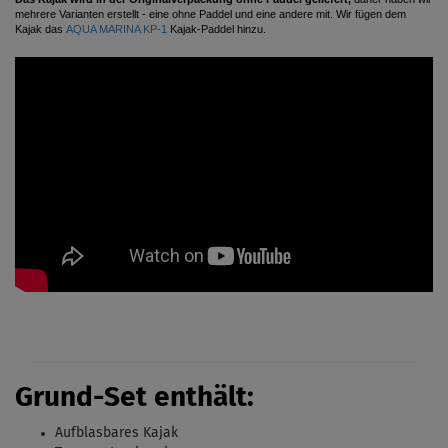
mehrere Varianten erstellt - eine ohne Paddel und eine andere mit. Wir fügen dem
Kajak das
AQUA MARINA KP-1
Kajak-Paddel
hinzu.
Grund-Set enthält:
Aufblasbares Kajak