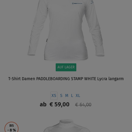
AUF LAGER
T-Shirt Damen PADDLEBOARDING STAMP WHITE Lycra langarm
XS
S
M
L
XL
ab
€ 59,00
€ 64,00
ANZEIGEN
BIS
- 8
%