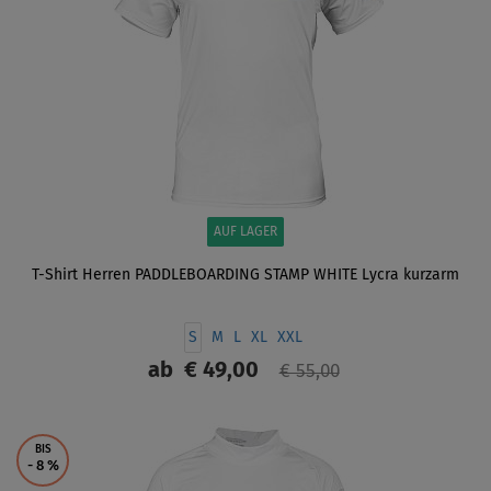
AUF LAGER
T-Shirt Herren PADDLEBOARDING STAMP WHITE Lycra kurzarm
S
M
L
XL
XXL
ab
€ 49,00
€ 55,00
ANZEIGEN
BIS
- 8
%