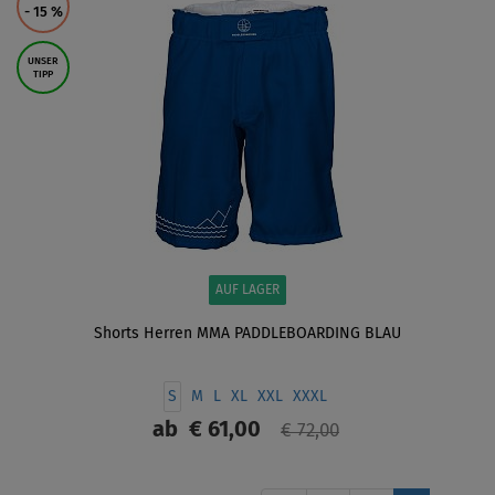
- 15
%
UNSER
TIPP
AUF LAGER
Shorts Herren MMA PADDLEBOARDING BLAU
S
M
L
XL
XXL
XXXL
ab
€ 61,00
€ 72,00
ANZEIGEN