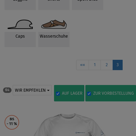
Caps
Wasserschuhe
««
1
2
3
WIR EMPFEHLEN
64
AUF LAGER
ZUR VORBESTELLUNG
BIS
- 11
%