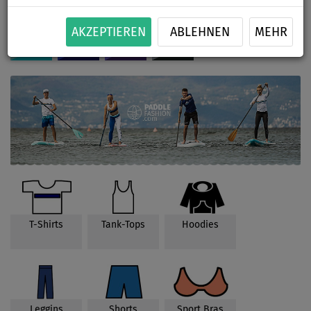
AKZEPTIEREN
ABLEHNEN
MEHR
T-Shirts
Tank-Tops
Hoodies
Leggins
Shorts
Sport Bras