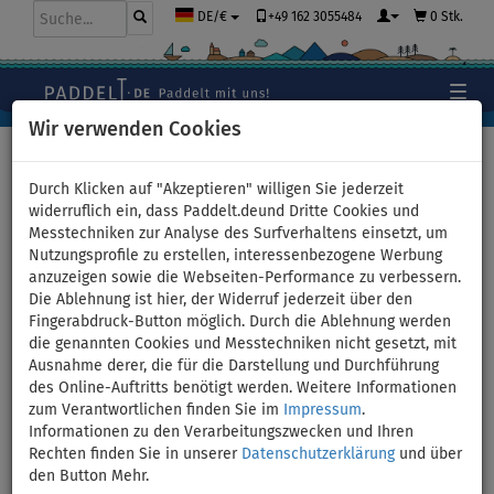
+49 162 3055484
0 Stk.
DE/€
Wir verwenden Cookies
Hauptseite
>
Bekleidung
Durch Klicken auf "Akzeptieren" willigen Sie jederzeit
widerruflich ein, dass Paddelt.deund Dritte Cookies und
Messtechniken zur Analyse des Surfverhaltens einsetzt, um
Bekleidung nicht nur fürs
Nutzungsprofile zu erstellen, interessenbezogene Werbung
anzuzeigen sowie die Webseiten-Performance zu verbessern.
Wasser
Die Ablehnung ist hier, der Widerruf jederzeit über den
Fingerabdruck-Button möglich. Durch die Ablehnung werden
Wenn Sie beim Paddeln Komfort und Bequemlichkeit
die genannten Cookies und Messtechniken nicht gesetzt, mit
bevorzugen, wird Sie unser Angebot an spezieller
Ausnahme derer, die für die Darstellung und Durchführung
Funktionsbekleidung sicher interessieren. Mit der
des Online-Auftritts benötigt werden. Weitere Informationen
PADDLEFASHION.com
- Kollektion können Sie Ihren Lieblingssport
zum Verantwortlichen finden Sie im
Impressum
.
MEHR...
Informationen zu den Verarbeitungszwecken und Ihren
wirklich in vollen Zügen genießen!
Rechten finden Sie in unserer
Datenschutzerklärung
und über
den Button Mehr.
Paddelt in eurer Lieblingsfarbe. Klickt auf die gewünschte Farbe: