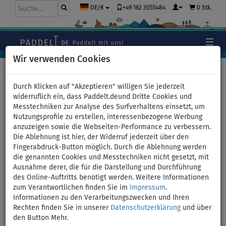
+49 162 3055484
0 Stk.
DE/€
Wir verwenden Cookies
Hauptseite
>
Bekleidung
>
T-Shirts
>
BAUMWOLLE
>
Herren
Durch Klicken auf "Akzeptieren" willigen Sie jederzeit
widerruflich ein, dass Paddelt.deund Dritte Cookies und
Messtechniken zur Analyse des Surfverhaltens einsetzt, um
Nutzungsprofile zu erstellen, interessenbezogene Werbung
T-Shirt Herren
anzuzeigen sowie die Webseiten-Performance zu verbessern.
Die Ablehnung ist hier, der Widerruf jederzeit über den
PADDLEFASHION.COM WHITE
Fingerabdruck-Button möglich. Durch die Ablehnung werden
die genannten Cookies und Messtechniken nicht gesetzt, mit
Baumwolle kurzarm - Größe:
Ausnahme derer, die für die Darstellung und Durchführung
des Online-Auftritts benötigt werden. Weitere Informationen
XXXL
zum Verantwortlichen finden Sie im
Impressum
.
Informationen zu den Verarbeitungszwecken und Ihren
Rechten finden Sie in unserer
Datenschutzerklärung
und über
BIS
-21
%
den Button Mehr.