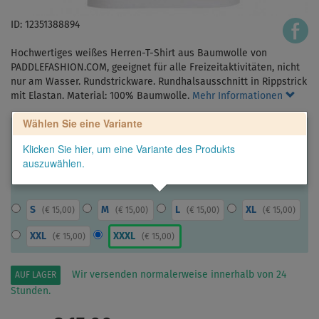
ID: 12351388894
Hochwertiges weißes Herren-T-Shirt aus Baumwolle von
PADDLEFASHION.COM, geeignet für alle Freizeitaktivitäten, nicht
nur am Wasser. Rundstrickware. Rundhalsausschnitt in Rippstrick
mit Elastan. Material: 100% Baumwolle.
Mehr Informationen
Wählen Sie eine Variante
Klicken Sie hier, um eine Variante des Produkts
auszuwählen.
S
M
L
XL
(
€ 15,00
)
(
€ 15,00
)
(
€ 15,00
)
(
€ 15,00
)
XXL
XXXL
(
€ 15,00
)
(
€ 15,00
)
Wir versenden normalerweise innerhalb von 24
AUF LAGER
Stunden.