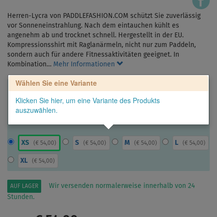
Herren-Lycra von PADDLEFASHION.COM schützt Sie zuverlässig
vor Sonneneinstrahlung. Nach dem eintauchen kühlt es
angenehm ab und trocknet schnell. Hergestellt in der EU.
Kompressionsshirt mit Raglanärmeln, nicht nur zum Paddeln,
sondern auch für andere Fitnessaktivitäten geeignet. In
Kombination…
Mehr Informationen
Wählen Sie eine Variante
Klicken Sie hier, um eine Variante des Produkts
auszuwählen.
XS
S
M
L
(
€ 54,00
)
(
€ 54,00
)
(
€ 54,00
)
(
€ 54,00
)
XL
(
€ 54,00
)
Wir versenden normalerweise innerhalb von 24
AUF LAGER
Stunden.