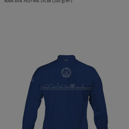
NAVA 84% PES+16% LYCRA (200 g/m²)