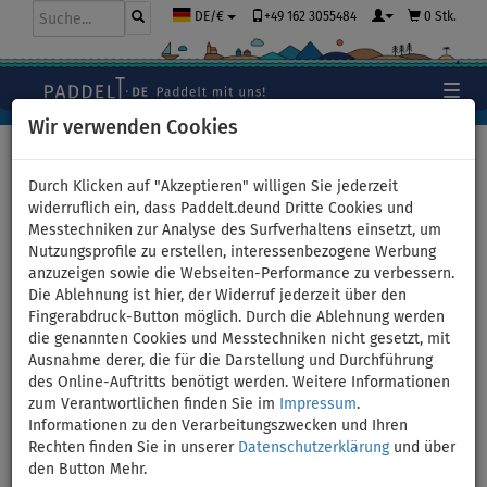
+49 162 3055484
0 Stk.
DE/€
Wir verwenden Cookies
Hauptseite
>
Bekleidung
>
T-Shirts
>
LYCRA
>
Herren
Durch Klicken auf "Akzeptieren" willigen Sie jederzeit
widerruflich ein, dass Paddelt.deund Dritte Cookies und
Messtechniken zur Analyse des Surfverhaltens einsetzt, um
Nutzungsprofile zu erstellen, interessenbezogene Werbung
T-shirt Herren
anzuzeigen sowie die Webseiten-Performance zu verbessern.
Die Ablehnung ist hier, der Widerruf jederzeit über den
PADDLEBOARDING BLUE lycra
Fingerabdruck-Button möglich. Durch die Ablehnung werden
die genannten Cookies und Messtechniken nicht gesetzt, mit
langarm - Größe: XS
Ausnahme derer, die für die Darstellung und Durchführung
des Online-Auftritts benötigt werden. Weitere Informationen
zum Verantwortlichen finden Sie im
Impressum
.
BIS
UNSER
-16
%
TIPP
Informationen zu den Verarbeitungszwecken und Ihren
Rechten finden Sie in unserer
Datenschutzerklärung
und über
Previous
Nex
den Button Mehr.