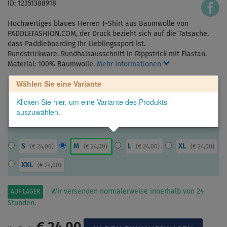
ID: 12351388918
Hochwertiges blaues Herren T-Shirt aus Baumwolle von
PADDLEFASHION.COM, der Druck bezieht sich auf die Tatsache,
dass Paddleboarding Ihr Lieblingssport ist.
Rundstrickware. Rundhalsausschnitt in Rippstrick mit Elastan.
Material: 100% Baumwolle.
Mehr Informationen
Wählen Sie eine Variante
Klicken Sie hier, um eine Variante des Produkts
auszuwählen.
S
M
L
XL
(
€ 24,00
)
(
€ 24,00
)
(
€ 24,00
)
(
€ 24,00
)
XXL
(
€ 24,00
)
Wir versenden normalerweise innerhalb von 24
AUF LAGER
Stunden.