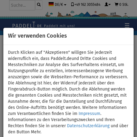
+49 162 3055484
0 Stk.
DE/€
Wir verwenden Cookies
Hauptseite
>
Bekleidung
>
T-Shirts
>
BAUMWOLLE
>
Herren
Durch Klicken auf "Akzeptieren" willigen Sie jederzeit
widerruflich ein, dass Paddelt.deund Dritte Cookies und
Messtechniken zur Analyse des Surfverhaltens einsetzt, um
Nutzungsprofile zu erstellen, interessenbezogene Werbung
T-Shirt Herren
anzuzeigen sowie die Webseiten-Performance zu verbessern.
Die Ablehnung ist hier, der Widerruf jederzeit über den
PADDLEFASHION.COM BLUE
Fingerabdruck-Button möglich. Durch die Ablehnung werden
die genannten Cookies und Messtechniken nicht gesetzt, mit
Baumwolle kurzarm - Größe:
Ausnahme derer, die für die Darstellung und Durchführung
des Online-Auftritts benötigt werden. Weitere Informationen
M
zum Verantwortlichen finden Sie im
Impressum
.
Informationen zu den Verarbeitungszwecken und Ihren
Rechten finden Sie in unserer
Datenschutzerklärung
und über
den Button Mehr.
Previous
Nex