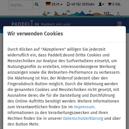
+49 162 3055484
0 Stk.
DE/€
Wir verwenden Cookies
Hauptseite
>
Kajaks und Kanus
>
Hochdruck-Dropstitch
Durch Klicken auf "Akzeptieren" willigen Sie jederzeit
widerruflich ein, dass Paddelt.deund Dritte Cookies und
Messtechniken zur Analyse des Surfverhaltens einsetzt, um
Nutzungsprofile zu erstellen, interessenbezogene Werbung
Kajak SUN REFLECTIONS FULL
anzuzeigen sowie die Webseiten-Performance zu verbessern.
Die Ablehnung ist hier, der Widerruf jederzeit über den
DS - aufblasbares Kajak 1-
Fingerabdruck-Button möglich. Durch die Ablehnung werden
die genannten Cookies und Messtechniken nicht gesetzt, mit
Person
Ausnahme derer, die für die Darstellung und Durchführung
des Online-Auftritts benötigt werden. Weitere Informationen
zum Verantwortlichen finden Sie im
Impressum
.
BIS
PADDEL
VERSAND
120 kg
INKL.
GRATIS
Informationen zu den Verarbeitungszwecken und Ihren
Rechten finden Sie in unserer
Datenschutzerklärung
und über
Previous
Nex
den Button Mehr.