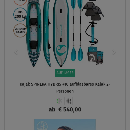
- 6
%
BIS
200 kg
VERSAND
GRATIS
AUF LAGER
Kajak SPINERA HYBRIS 410 aufblasbares Kajak 2-
Personen
ab
€ 540,00
ANZEIGEN