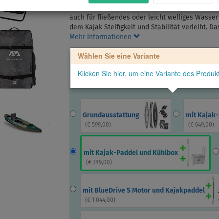
Der AQUA MARINA CALIBER ist ein großartiges Kaj
auch für fließendes oder leicht welliges Wasser
dem Kajak Steifigkeit und Stabilität verleiht. 
Mehr Informationen
Wählen Sie eine Variante
Klicken Sie hier, um eine Variante des Produ
Grundausstattung
mit Kajak
(
€ 599,00
)
(
€ 649,00
)
mit Kajak-Paddel und Kühlbox
(
€ 789,00
)
mit BlueDrive S Motor und Kajakpaddel
(
€ 1 044,00
)