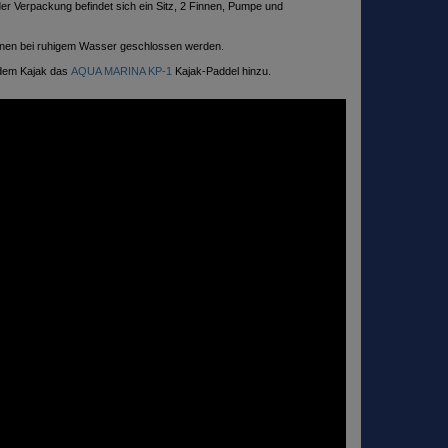
der Verpackung befindet sich ein Sitz, 2 Finnen, Pumpe und
en bei ruhigem Wasser geschlossen werden.
 dem Kajak das
AQUA MARINA KP-1
Kajak-Paddel
hinzu.