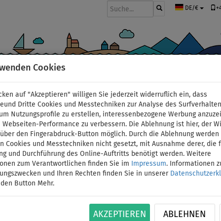
+
DE/€
rwenden Cookies
BOOTE UND MOTOREN
PADDEL
SEGEL
BEKLEIDUNG
ZUBEHÖ
cken auf "Akzeptieren" willigen Sie jederzeit widerruflich ein, dass
kajaks
deund Dritte Cookies und Messtechniken zur Analyse des Surfverhalte
 um Nutzungsprofile zu erstellen, interessenbezogene Werbung anzuze
 Webseiten-Performance zu verbessern. Die Ablehnung ist hier, der W
Kajak AQUA MARINA CAL
t über den Fingerabdruck-Button möglich. Durch die Ablehnung werden 
 Cookies und Messtechniken nicht gesetzt, mit Ausnahme derer, die f
ng und Durchführung des Online-Auftritts benötigt werden. Weitere
aufblasbares Kajak - V
ionen zum Verantwortlichen finden Sie im
Impressum
. Informationen 
tungszwecken und Ihren Rechten finden Sie in unserer
Datenschutzerk
und Kühlbox
 den Button Mehr.
BIS
BIS
VERSAND
ID: 12351389763
-1
%
180 kg
GRATIS
AKZEPTIEREN
ABLEHNEN