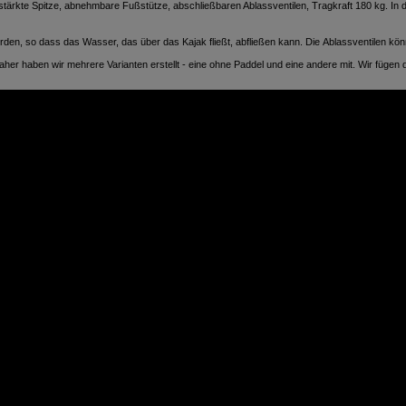
tärkte Spitze, abnehmbare Fußstütze, abschließbaren Ablassventilen,
Tragkraft
180 kg. In 
den, so dass das Wasser, das über das Kajak fließt, abfließen kann. Die
Ablassventilen
könn
aher haben wir mehrere Varianten erstellt - eine ohne Paddel und eine andere mit. Wir fügen