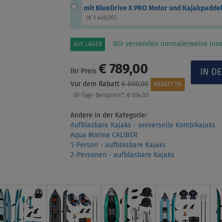
mit BlueDrive X PRO Motor und Kajakpadde
(
€ 1 449,00
)
Wir versenden normalerweise inne
AUF LAGER
€ 789,00
Ihr Preis
Vor dem Rabatt
€ 800,00
RABATT 1%
30-Tage-Bestpreis*:
€ 654,00
Andere in der Kategorie:
Aufblasbare Kajaks - universelle Kombikajaks
Aqua Marina CALIBER
1-Person - aufblasbare Kajaks
2-Personen - aufblasbare Kajaks