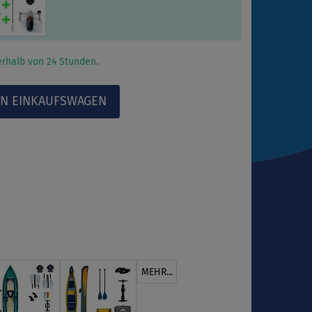
l
rhalb von 24 Stunden.
MEHR...