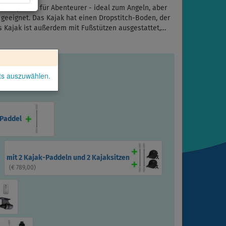
ak speziell für Abenteurer - ideal zum Angeln, aber
 geeignet. Das Kajak hat einen Dropstitch-Boden, der
Das Kajak ist außerdem mit Fußstützen ausgestattet,…
kts auszuwählen.
-Paddel
mit 2 Kajak-Paddeln und 2 Kajaksitzen
(
€ 789,00
)