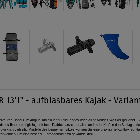
13'1" - aufblasbares Kajak - Varian
benteurer - ideal zum Angeln, aber auch für fließendes oder leicht welliges Wasser geeignet. 
et, die es Ihnen ermöglicht, sich beim Paddeln anzuschnallen und mehr Kraft in den Schlag z
t wirklich vielseitig! Anstelle des bequemen Sitzes können Sie eine praktische Kühlbox auf d
 verwenden, um eine bessere Geradeauslauf zu gewährleisten.