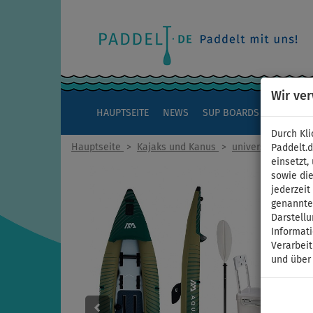
Wir ve
HAUPTSEITE
NEWS
SUP BOARDS
KAJAKS
Durch Kli
Hauptseite
>
Kajaks und Kanus
>
universelle Kombi
Paddelt.
einsetzt,
sowie die
jederzei
genannten
Darstellu
Informat
Verarbei
und über