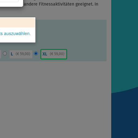
n auch für andere Fitnessaktivitäten geeignet. In
kts auszuwählen.
L
XL
(
€ 59,00
)
(
€ 59,00
)