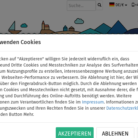
+
DE/€
rwenden Cookies
BOOTE UND MOTOREN
PADDEL
SEGEL
BEKLEIDUNG
ZUBEHÖ
cken auf "Akzeptieren" willigen Sie jederzeit widerruflich ein, dass
deund Dritte Cookies und Messtechniken zur Analyse des Surfverhalte
 um Nutzungsprofile zu erstellen, interessenbezogene Werbung anzuze
 Webseiten-Performance zu verbessern. Die Ablehnung ist hier, der W
T-Shirt Damen PADDL
t über den Fingerabdruck-Button möglich. Durch die Ablehnung werden 
 Cookies und Messtechniken nicht gesetzt, mit Ausnahme derer, die f
ng und Durchführung des Online-Auftritts benötigt werden. Weitere
Lycra langarm - Größe
ionen zum Verantwortlichen finden Sie im
Impressum
. Informationen 
tungszwecken und Ihren Rechten finden Sie in unserer
Datenschutzerk
BIS
 den Button Mehr.
ID: 12351390191
-8
%
Frauen-Lycra von PADDLEFASHION.COM schützt S
AKZEPTIEREN
ABLEHNEN
dem eintauchen kühlt es angenehm ab und trockn