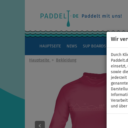
Wir ve
HAUPTSEITE
NEWS
SUP BOARDS
KAJAKS
Durch Kli
Hauptseite
>
Bekleidung
Paddelt.
einsetzt,
sowie die
jederzei
genannten
Darstellu
Informat
Verarbei
und über