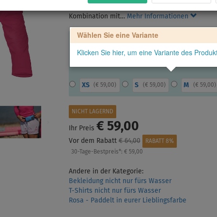
mit Raglanärmeln, nicht nur zum Paddeln, sonder
Kombination mit…
Mehr Informationen
Wählen Sie eine Variante
Klicken Sie hier, um eine Variante des Produ
XS
S
M
(
€ 59,00
)
(
€ 59,00
)
(
€ 59,00
)
NICHT LAGERND
€ 59,00
Ihr Preis
Vor dem Rabatt
€ 64,00
RABATT 8%
30-Tage-Bestpreis*:
€ 59,00
Andere in der Kategorie:
Bekleidung nicht nur fürs Wasser
T-Shirts nicht nur fürs Wasser
Rosa - Paddelt in eurer Lieblingsfarbe