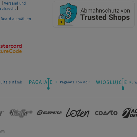
m
|
Versand und
rufsrecht
|
P Board auswählen