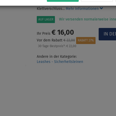
Fuß), durch das gedrehte coil Design schleift e
Klettverschluss…
Mehr Informationen
Wir versenden normalerweise inne
AUF LAGER
€ 16,00
Ihr Preis
Vor dem Rabatt
€ 22,00
RABATT 27%
30-Tage-Bestpreis*:
€ 22,00
Andere in der Kategorie:
Leashes - Sicherheitsleinen