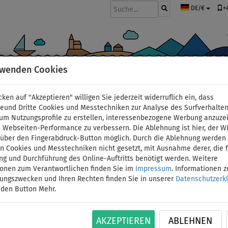
+
DE/€
rwenden Cookies
BOOTE UND MOTOREN
PADDEL
SEGEL
BEKLEIDUNG
ZUBEHÖ
cken auf "Akzeptieren" willigen Sie jederzeit widerruflich ein, dass
deund Dritte Cookies und Messtechniken zur Analyse des Surfverhalte
 um Nutzungsprofile zu erstellen, interessenbezogene Werbung anzuze
 Webseiten-Performance zu verbessern. Die Ablehnung ist hier, der W
LOZEN Coil Leash 10' b
t über den Fingerabdruck-Button möglich. Durch die Ablehnung werden 
 Cookies und Messtechniken nicht gesetzt, mit Ausnahme derer, die f
ng und Durchführung des Online-Auftritts benötigt werden. Weitere
für SUP
ionen zum Verantwortlichen finden Sie im
Impressum
. Informationen 
tungszwecken und Ihren Rechten finden Sie in unserer
Datenschutzerk
BIS
 den Button Mehr.
ID: 12351392135
-27
%
Die Spiral-Leash (Sicherheitsleine) von LOZEN s
AKZEPTIEREN
ABLEHNEN
Bedingungen auf dem Wasser nicht verlieren. D