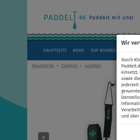
Wir ve
HAUPTSEITE
NEWS
SUP BOARDS
KAJAKS
Durch Kli
Hauptseite
>
Zubehör
>
Leashes
Paddelt.
einsetzt,
sowie die
jederzei
genannten
Darstellu
Informat
Verarbei
und über