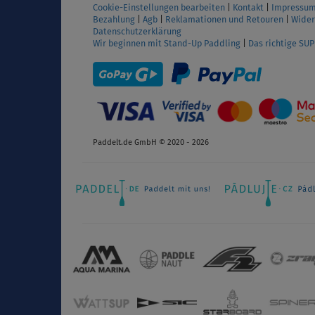
Cookie-Einstellungen bearbeiten
|
Kontakt
|
Impressu
Bezahlung
|
Agb
|
Reklamationen und Retouren
|
Wider
Datenschutzerklärung
Wir beginnen mit Stand-Up Paddling
|
Das richtige SU
Paddelt.de GmbH © 2020 - 2026