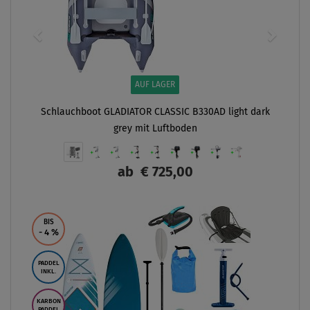
AUF LAGER
Schlauchboot GLADIATOR CLASSIC B330AD light dark
grey mit Luftboden
ab
€ 725,00
ANZEIGEN
BIS
- 4
%
PADDEL
INKL.
KARBON
PADDEL