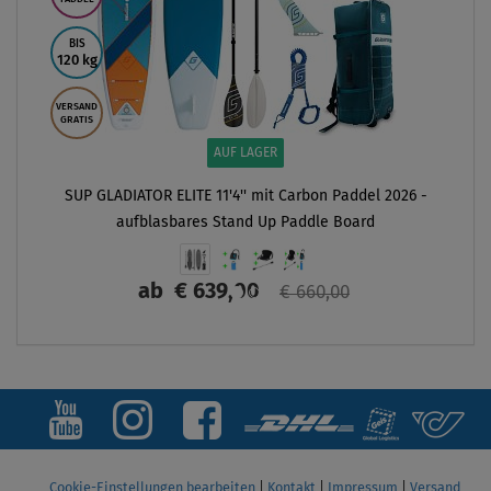
BIS
120 kg
VERSAND
GRATIS
AUF LAGER
SUP GLADIATOR ELITE 11'4'' mit Carbon Paddel 2026 -
aufblasbares Stand Up Paddle Board
ab
€ 639,00
€ 660,00
ANZEIGEN
Cookie-Einstellungen bearbeiten
|
Kontakt
|
Impressum
|
Versand