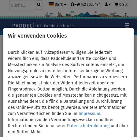
+49 162 3055484
0 Stk.
DE/€
Wir verwenden Cookies
Hauptseite
>
Boote und Motoren - Artikel, Videos, Tests
Durch Klicken auf "Akzeptieren" willigen Sie jederzeit
widerruflich ein, dass Paddelt.deund Dritte Cookies und
Messtechniken zur Analyse des Surfverhaltens einsetzt, um
Nutzungsprofile zu erstellen, interessenbezogene Werbung
Boote und Motoren - Artikel,
anzuzeigen sowie die Webseiten-Performance zu verbessern.
Die Ablehnung ist hier, der Widerruf jederzeit über den
Videos, Tests
Fingerabdruck-Button möglich. Durch die Ablehnung werden
die genannten Cookies und Messtechniken nicht gesetzt, mit
Ausnahme derer, die für die Darstellung und Durchführung
des Online-Auftritts benötigt werden. Weitere Informationen
zum Verantwortlichen finden Sie im
Impressum
.
Schlauchboote
Tubes,
Artikel, Videos
Informationen zu den Verarbeitungszwecken und Ihren
und Motoren
Wasserreifen
SUP-Boards
Rechten finden Sie in unserer
Datenschutzerklärung
und über
den Button Mehr.