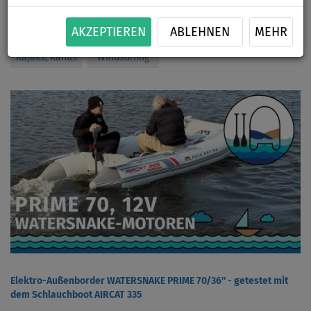
AKZEPTIEREN
ABLEHNEN
MEHR
Artikel, Videos
Artikel, Videos
Kajaks, Kanus
Windsurfing
Elektro-Außenborder WATERSNAKE PRIME 70/36'' - getestet mit
dem Schlauchboot AIRCAT 335