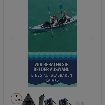
BIS
- 10
%