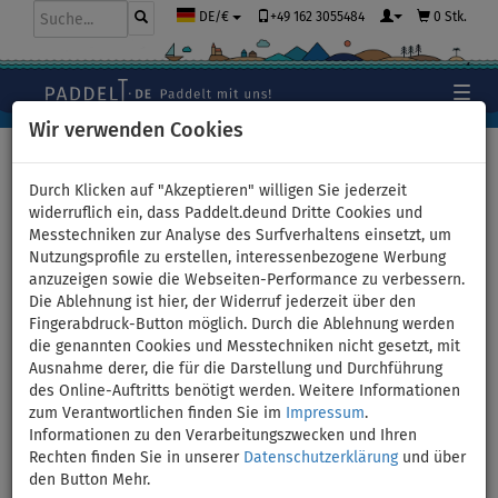
+49 162 3055484
0 Stk.
DE/€
Wir verwenden Cookies
Hauptseite
>
Paddelt mit dem Kajak
>
Wie paddelt man im
Kajak und im Kanu
Durch Klicken auf "Akzeptieren" willigen Sie jederzeit
widerruflich ein, dass Paddelt.deund Dritte Cookies und
Messtechniken zur Analyse des Surfverhaltens einsetzt, um
Nutzungsprofile zu erstellen, interessenbezogene Werbung
Wie paddelt man im Kajak
anzuzeigen sowie die Webseiten-Performance zu verbessern.
Die Ablehnung ist hier, der Widerruf jederzeit über den
und im Kanu
Fingerabdruck-Button möglich. Durch die Ablehnung werden
die genannten Cookies und Messtechniken nicht gesetzt, mit
Ausnahme derer, die für die Darstellung und Durchführung
PADDELT MIT DEM KAJAK
KAJAK-PADDEL
KANUPADDEL
des Online-Auftritts benötigt werden. Weitere Informationen
zum Verantwortlichen finden Sie im
Impressum
.
KAJAK,KANU AUSWAHLHILFE
Informationen zu den Verarbeitungszwecken und Ihren
Rechten finden Sie in unserer
Datenschutzerklärung
und über
den Button Mehr.