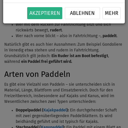
Rudern oder Paddeln?
Viele Menschen sind sich unsicher, worin genau der Unterschied
AKZEPTIEREN
ABLEHNEN
MEHR
zwischen
Rudern
und
Paddeln
besteht. Dabei ist es ganz einfach:
Wer mit dem Rücken zur Fahrtrichtung sitzt und sich
rückwärts bewegt,
rudert
.
Wer nach vorne blickt – also in Fahrtrichtung –,
paddelt
.
Natürlich gibt es auch hier Ausnahmen: Zum Beispiel Gondoliere
in Venedig etwa stehen und rudern in Fahrtrichtung.
Grundsätzlich gilt jedoch:
Ein Ruder ist am Boot befestigt
,
während
ein Paddel frei geführt wird.
Arten von Paddeln
Es gibt eine Vielzahl von Paddeln – sie unterscheiden sich in
Material, Länge, Blattform und Einsatzbereich. Doch für den
Freizeitbereich, insbesondere auf Kajaks und Kanus, wird im
Wesentlichen zwischen zwei Typen unterschieden:
Doppelpaddel (
Kajakpaddel
):
Ein durchgehender Schaft
mit zwei gegenüberliegenden Paddelblättern. Es wird
beidhändig geführt und ist typisch für Kajaks.
Stechpaddel (
Kanupaddel
):
Ein Paddel mit einem Blatt an