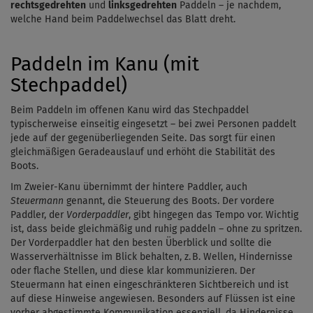
rechtsgedrehten
und
linksgedrehten
Paddeln – je nachdem,
welche Hand beim Paddelwechsel das Blatt dreht.
Paddeln im Kanu (mit
Stechpaddel)
Beim Paddeln im offenen Kanu wird das Stechpaddel
typischerweise einseitig eingesetzt – bei zwei Personen paddelt
jede auf der gegenüberliegenden Seite. Das sorgt für einen
gleichmäßigen Geradeauslauf und erhöht die Stabilität des
Boots.
Im Zweier-Kanu übernimmt der hintere Paddler, auch
Steuermann
genannt, die Steuerung des Boots. Der vordere
Paddler, der
Vorderpaddler
, gibt hingegen das Tempo vor. Wichtig
ist, dass beide gleichmäßig und ruhig paddeln – ohne zu spritzen.
Der Vorderpaddler hat den besten Überblick und sollte die
Wasserverhältnisse im Blick behalten, z. B. Wellen, Hindernisse
oder flache Stellen, und diese klar kommunizieren. Der
Steuermann hat einen eingeschränkteren Sichtbereich und ist
auf diese Hinweise angewiesen. Besonders auf Flüssen ist eine
vorher abgestimmte Kommunikation essenziell, da Hindernisse