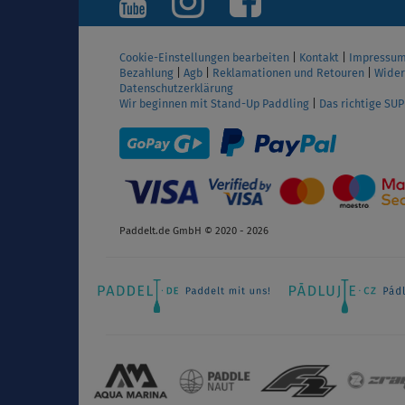
Cookie-Einstellungen bearbeiten
|
Kontakt
|
Impressu
Bezahlung
|
Agb
|
Reklamationen und Retouren
|
Wider
Datenschutzerklärung
Wir beginnen mit Stand-Up Paddling
|
Das richtige SU
Paddelt.de GmbH © 2020 - 2026