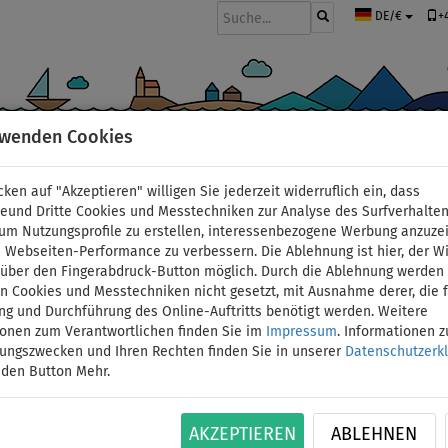
+
DE/€
rwenden Cookies
BOOTE UND MOTOREN
PADDEL
SEGEL
BEKLEIDUNG
ZUBEHÖ
cken auf "Akzeptieren" willigen Sie jederzeit widerruflich ein, dass
deund Dritte Cookies und Messtechniken zur Analyse des Surfverhalte
 um Nutzungsprofile zu erstellen, interessenbezogene Werbung anzuze
 Webseiten-Performance zu verbessern. Die Ablehnung ist hier, der W
t über den Fingerabdruck-Button möglich. Durch die Ablehnung werden 
 Cookies und Messtechniken nicht gesetzt, mit Ausnahme derer, die f
ng und Durchführung des Online-Auftritts benötigt werden. Weitere
ionen zum Verantwortlichen finden Sie im
Impressum
. Informationen 
tungszwecken und Ihren Rechten finden Sie in unserer
Datenschutzerk
 den Button Mehr.
AKZEPTIEREN
ABLEHNEN