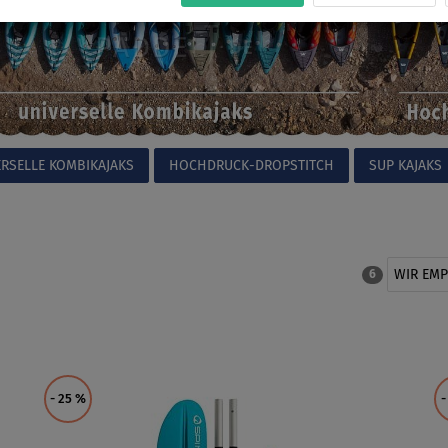
ERSELLE KOMBIKAJAKS
HOCHDRUCK-DROPSTITCH
SUP KAJAKS
WIR EM
6
- 25
%
-