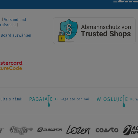
m
|
Versand und
rufsrecht
|
P Board auswählen