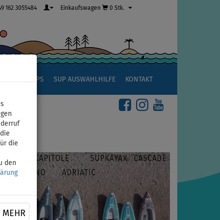
49 162 3055484
Einkaufswagen
0 Stk.
R
SUP TIPPS
SUP AUSWAHLHILFE
KONTAKT
ns
igen
iderruf
die
ür die
zu den
lärung
MEHR