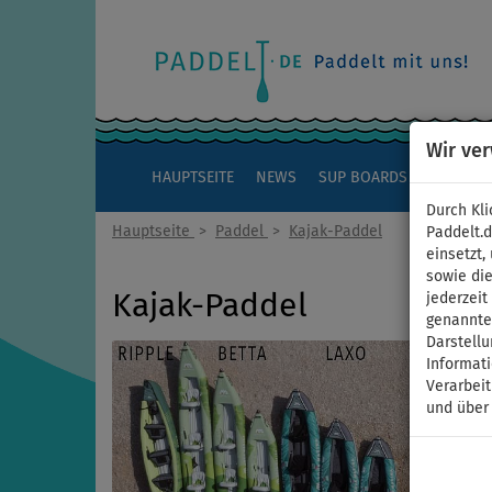
Wir ve
HAUPTSEITE
NEWS
SUP BOARDS
KAJAKS
Durch Kli
Hauptseite
>
Paddel
>
Kajak-Paddel
Paddelt.
einsetzt,
sowie die
Kajak-Paddel
jederzei
genannten
Darstellu
Informat
Verarbei
und über