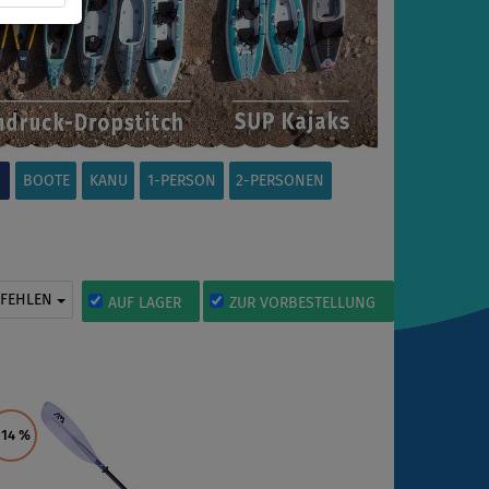
BOOTE
KANU
1-PERSON
2-PERSONEN
PFEHLEN
AUF LAGER
ZUR VORBESTELLUNG
 14
%