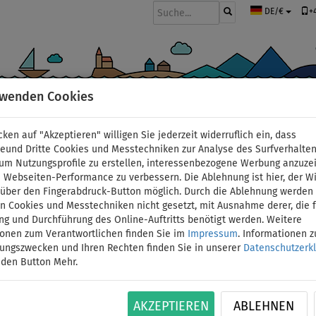
+
DE/€
rwenden Cookies
BOOTE UND MOTOREN
PADDEL
SEGEL
BEKLEIDUNG
ZUBEHÖ
cken auf "Akzeptieren" willigen Sie jederzeit widerruflich ein, dass
deund Dritte Cookies und Messtechniken zur Analyse des Surfverhalte
 um Nutzungsprofile zu erstellen, interessenbezogene Werbung anzuze
 Webseiten-Performance zu verbessern. Die Ablehnung ist hier, der W
derdruck
t über den Fingerabdruck-Button möglich. Durch die Ablehnung werden 
 Cookies und Messtechniken nicht gesetzt, mit Ausnahme derer, die f
ng und Durchführung des Online-Auftritts benötigt werden. Weitere
h für das Freizeitpaddeln nutzen, aber dennoch ab und zu eine längere
ionen zum Verantwortlichen finden Sie im
Impressum
. Informationen 
handhaben und vor allem für ruhiges oder leicht fließendes Tiefwasser g
tungszwecken und Ihren Rechten finden Sie in unserer
Datenschutzerk
ruktion – zwei Seitenkammern und ein Boden – und sie werden aus ro
 den Button Mehr.
lt sich um leichte Modelle, die zusammengepackt nicht zu viel Platz 
AKZEPTIEREN
ABLEHNEN