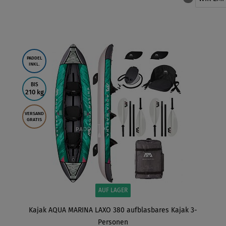
PADDEL
INKL.
BIS
210 kg
VERSAND
GRATIS
AUF LAGER
-
Kajak AQUA MARINA LAXO 380 aufblasbares Kajak 3-
Personen