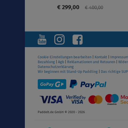
€ 299,00
€ 400,00
ANZEIGEN
Cookie-Einstellungen bearbeiten
|
Kontakt
|
Impressu
Bezahlung
|
Agb
|
Reklamationen und Retouren
|
Wider
Datenschutzerklärung
Wir beginnen mit Stand-Up Paddling
|
Das richtige SU
Paddelt.de GmbH © 2020 - 2026