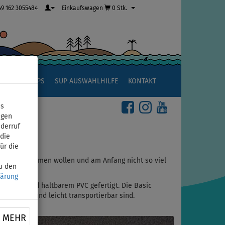
49 162 3055484
Einkaufswagen
0 Stk.
R
SUP TIPPS
SUP AUSWAHLHILFE
KONTAKT
ns
igen
iderruf
die
ür die
 Tour unternehmen wollen und am Anfang nicht so viel
zu den
eeignet.
lärung
bustem und haltbarem PVC gefertigt. Die Basic
einnehmen und leicht transportierbar sind.
MEHR