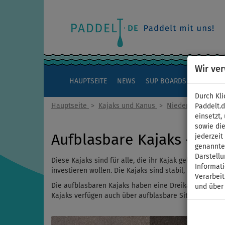
Wir ve
HAUPTSEITE
NEWS
SUP BOARDS
KAJAKS
Durch Kli
Hauptseite
>
Kajaks und Kanus
>
Niederdruck
Paddelt.
einsetzt,
sowie die
Aufblasbare Kajaks - Nie
jederzei
genannten
Darstellu
Diese Kajaks sind für alle, die ihr Kajak gelegentlic
Informat
investieren wollen. Die Kajaks sind stabil, leicht zu 
Verarbei
Die aufblasbaren Kajaks haben eine Dreikammerkonst
und über
Kajaks verfügen auch über aufblasbare Sitze. Es hande