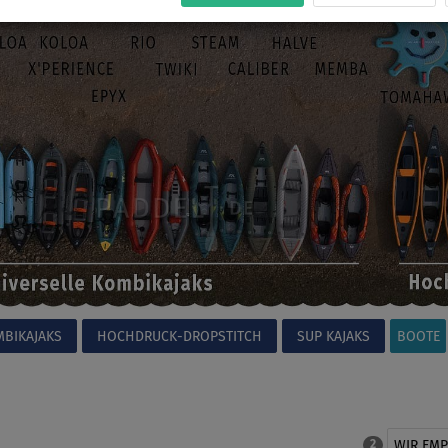
MBIKAJAKS
HOCHDRUCK-DROPSTITCH
SUP KAJAKS
BOOTE
WIR EM
2