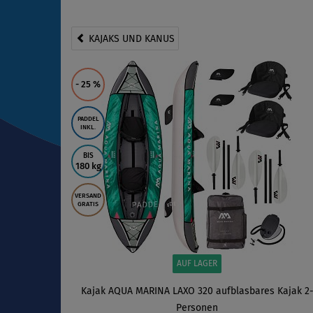
KAJAKS UND KANUS
- 25
%
PADDEL
INKL.
BIS
180 kg
VERSAND
GRATIS
AUF LAGER
Kajak AQUA MARINA LAXO 320 aufblasbares Kajak 2
Personen