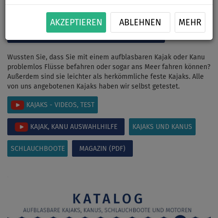
die Saison 2025 im PDF-Format herunter.
AKZEPTIEREN
ABLEHNEN
MEHR
DOWNLOAD KATALOG (PDF 13MB)
Wussten Sie, dass Sie mit einem aufblasbaren Kajak oder Kanu
problemlos Flüsse befahren oder sogar ans Meer fahren können?
Außerdem sind sie leichter als herkömmliche feste Kajaks. Alle
von uns angebotenen Kajaks haben wir selbst getestet.
KAJAKS - VIDEOS, TEST
KAJAK, KANU AUSWAHLHILFE
KAJAKS UND KANUS
SCHLAUCHBOOTE
MAGAZIN (PDF)