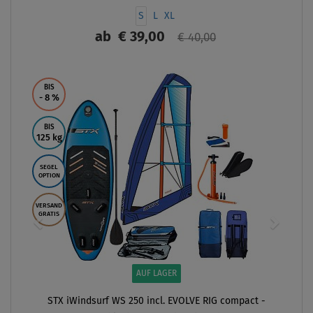
S
L
XL
ab
€ 39,00
€ 40,00
ANZEIGEN
BIS
- 8
%
BIS
125 kg
SEGEL
OPTION
VERSAND
GRATIS
AUF LAGER
STX iWindsurf WS 250 incl. EVOLVE RIG compact -