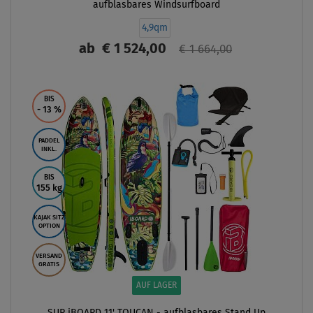
aufblasbares Windsurfboard
4,9qm
ab
€ 1 524,00
€ 1 664,00
ANZEIGEN
BIS
- 13
%
PADDEL
INKL.
BIS
155 kg
KAJAK SITZ
OPTION
VERSAND
GRATIS
AUF LAGER
SUP iBOARD 11' TOUCAN - aufblasbares Stand Up