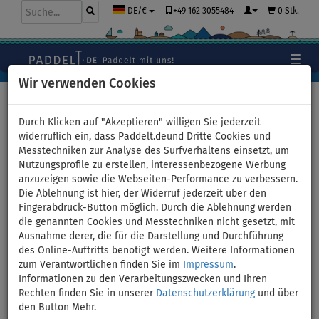
+49 162 3055484
0 Stk.
DE/€
Wir verwenden Cookies
Hauptseite
>
Paddelt mit dem Kajak
>
Katalog der
aufblasbaren Kajaks, Kanus und Schlauchboote zum
Durch Klicken auf "Akzeptieren" willigen Sie jederzeit
Herunterladen
widerruflich ein, dass Paddelt.deund Dritte Cookies und
Messtechniken zur Analyse des Surfverhaltens einsetzt, um
Nutzungsprofile zu erstellen, interessenbezogene Werbung
anzuzeigen sowie die Webseiten-Performance zu verbessern.
Katalog der aufblasbaren
Die Ablehnung ist hier, der Widerruf jederzeit über den
Fingerabdruck-Button möglich. Durch die Ablehnung werden
Kajaks, Kanus, Schlauchboote
die genannten Cookies und Messtechniken nicht gesetzt, mit
Ausnahme derer, die für die Darstellung und Durchführung
und Motoren zum
des Online-Auftritts benötigt werden. Weitere Informationen
zum Verantwortlichen finden Sie im
Impressum
.
Herunterladen im PDF-Format
Informationen zu den Verarbeitungszwecken und Ihren
Rechten finden Sie in unserer
Datenschutzerklärung
und über
Laden Sie den vollständigen Katalog der aufblasbaren Kajaks,
den Button Mehr.
Kanus, Schlauchboote, Paddel und des gesamten Zubehörs für