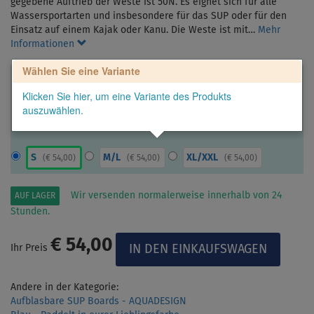
gegebene Auftrieb der Weste ist 50N. Es eignet sich für alle
Wassersportarten und insbesondere für das SUP oder für den
Einsatz auf einem Kajak oder Kanu. Die Weste ist mit…
Mehr
Informationen
Wählen Sie eine Variante
Klicken Sie hier, um eine Variante des Produkts
auszuwählen.
S
M/L
XL/XXL
(
€ 54,00
)
(
€ 54,00
)
(
€ 54,00
)
Wir versenden normalerweise innerhalb von 24
AUF LAGER
Stunden.
€ 54,00
Ihr Preis
Andere in der Kategorie:
Aufblasbare SUP Boards - AQUADESIGN