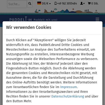
+49 162 3055484
0 Stk.
DE/€
Wir verwenden Cookies
Hauptseite
>
Zubehör
>
Sicherheit auf dem Wasser
>
Schwimmwesten
Durch Klicken auf "Akzeptieren" willigen Sie jederzeit
widerruflich ein, dass Paddelt.deund Dritte Cookies und
Messtechniken zur Analyse des Surfverhaltens einsetzt, um
Nutzungsprofile zu erstellen, interessenbezogene Werbung
Aquadesign Centre Club -
anzuzeigen sowie die Webseiten-Performance zu verbessern.
Die Ablehnung ist hier, der Widerruf jederzeit über den
Schwimmweste - Größe: S
Fingerabdruck-Button möglich. Durch die Ablehnung werden
die genannten Cookies und Messtechniken nicht gesetzt, mit
Ausnahme derer, die für die Darstellung und Durchführung
des Online-Auftritts benötigt werden. Weitere Informationen
Previous
Nex
zum Verantwortlichen finden Sie im
Impressum
.
Informationen zu den Verarbeitungszwecken und Ihren
Rechten finden Sie in unserer
Datenschutzerklärung
und über
den Button Mehr.