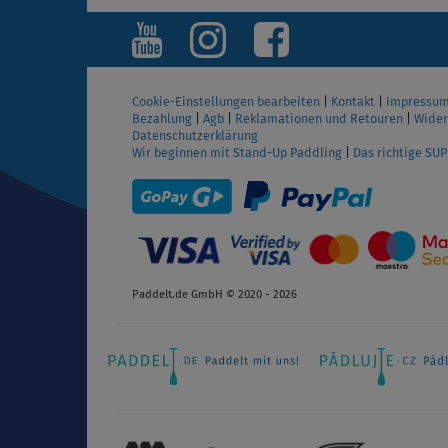
ANZEIGEN
Cookie-Einstellungen bearbeiten
|
Kontakt
|
Impressu
Bezahlung
|
Agb
|
Reklamationen und Retouren
|
Wider
Datenschutzerklärung
Wir beginnen mit Stand-Up Paddling
|
Das richtige SU
Paddelt.de GmbH © 2020 - 2026