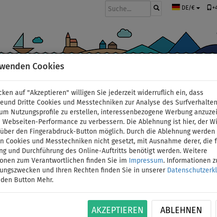
+
DE/€
rwenden Cookies
BOOTE UND MOTOREN
PADDEL
SEGEL
BEKLEIDUNG
ZUBEHÖ
cken auf "Akzeptieren" willigen Sie jederzeit widerruflich ein, dass
order
deund Dritte Cookies und Messtechniken zur Analyse des Surfverhalte
 um Nutzungsprofile zu erstellen, interessenbezogene Werbung anzuze
 Webseiten-Performance zu verbessern. Die Ablehnung ist hier, der W
Boote
t über den Fingerabdruck-Button möglich. Durch die Ablehnung werden 
 Cookies und Messtechniken nicht gesetzt, mit Ausnahme derer, die f
ng und Durchführung des Online-Auftritts benötigt werden. Weitere
ionen zum Verantwortlichen finden Sie im
Impressum
. Informationen 
WIR EM
2
tungszwecken und Ihren Rechten finden Sie in unserer
Datenschutzerk
 den Button Mehr.
AKZEPTIEREN
ABLEHNEN