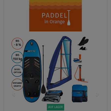
BIS
- 8
%
BIS
150 kg
SEGEL
OPTION
VERSAND
GRATIS
AUF LAGER