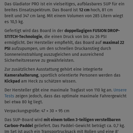
Das Gladiator PRO ist ein vielseitiges, aufblasbares SUP für ein
breites Einsatzspektrum. Das Board ist
12 cm
hoch, 81 cm
breit und 347 cm lang. Mit einem Volumen von 285 Litern wiegt
es 10,5 kg.
Gefertigt wird das Board in der
doppellagigen FUSION DROP-
STITCH-Technologie
, die einen Druck von bis zu 26 PSI
ermöglicht.
Der Hersteller empfiehlt, das Board auf
maximal 22
PSI
aufzupumpen, um den schnellen Druckanstieg durch
Sonneneinstrahlung auszugleichen und ausreichend
Sicherheitsreserve zu gewährleisten.
Zur zusätzlichen Ausstattung gehört eine integrierte
Kamerahalterung
, sportlich orientierte Personen werden das
Kickpad
am Heck zu schätzen wissen.
Der Hersteller gibt eine maximale Traglast von 110 kg an.
Unsere
Tests
zeigen jedoch, dass das optimale maximale Fahrergewicht
bei etwa 80 kg liegt.
Verpackungsgröße: 47 × 30 × 95 cm
Das SUP-Board wird
mit einem tollen 3-teiligen verstellbaren
Carbon-Paddel
geliefert. Das Paddel-Gewicht beträgt ca. 0,7 kg.
Im Set ist auch ein Transportrucksack mit Rollen und eine 8‘