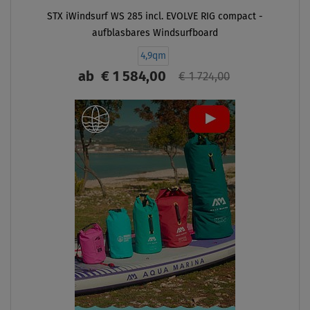
STX iWindsurf WS 285 incl. EVOLVE RIG compact -
aufblasbares Windsurfboard
4,9qm
ab
€ 1 584,00
€ 1 724,00
ANZEIGEN