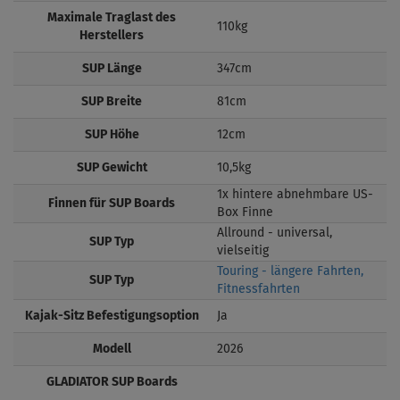
Maximale Traglast des
110kg
Herstellers
SUP Länge
347cm
SUP Breite
81cm
SUP Höhe
12cm
SUP Gewicht
10,5kg
1x hintere abnehmbare US-
Finnen für SUP Boards
Box Finne
Allround - universal,
SUP Typ
vielseitig
Touring - längere Fahrten,
SUP Typ
Fitnessfahrten
Kajak-Sitz Befestigungsoption
Ja
Modell
2026
GLADIATOR SUP Boards