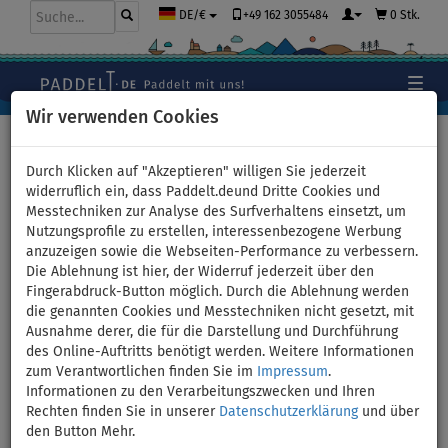
+49 162 3055484
0 Stk.
DE/€
Wir verwenden Cookies
Hauptseite
>
Stand Up Paddle Boards
>
TOURING
Durch Klicken auf "Akzeptieren" willigen Sie jederzeit
widerruflich ein, dass Paddelt.deund Dritte Cookies und
Messtechniken zur Analyse des Surfverhaltens einsetzt, um
Nutzungsprofile zu erstellen, interessenbezogene Werbung
SUP GLADIATOR PRO 11'4'' mit
anzuzeigen sowie die Webseiten-Performance zu verbessern.
Die Ablehnung ist hier, der Widerruf jederzeit über den
Paddel 2026 - aufblasbares
Fingerabdruck-Button möglich. Durch die Ablehnung werden
die genannten Cookies und Messtechniken nicht gesetzt, mit
Stand Up Paddle Board -
Ausnahme derer, die für die Darstellung und Durchführung
des Online-Auftritts benötigt werden. Weitere Informationen
Variante: Grund-Set
zum Verantwortlichen finden Sie im
Impressum
.
Informationen zu den Verarbeitungszwecken und Ihren
Rechten finden Sie in unserer
Datenschutzerklärung
und über
BIS
PADDEL
KARBON
KAJAK SITZ
VERSAND
110 kg
INKL.
PADDEL
OPTION
GRATIS
den Button Mehr.