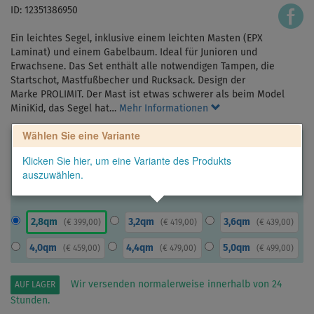
ID: 12351386950
Ein leichtes Segel, inklusive einem leichten Masten (EPX
Laminat) und einem Gabelbaum. Ideal für Junioren und
Erwachsene. Das Set enthält alle notwendigen Tampen, die
Startschot, Mastfußbecher und Rucksack. Design der
Marke PROLIMIT. Der Mast ist etwas schwerer als beim Model
MiniKid, das Segel hat…
Mehr Informationen
Wählen Sie eine Variante
Klicken Sie hier, um eine Variante des Produkts
auszuwählen.
2,8qm
3,2qm
3,6qm
(
€ 399,00
)
(
€ 419,00
)
(
€ 439,00
)
4,0qm
4,4qm
5,0qm
(
€ 459,00
)
(
€ 479,00
)
(
€ 499,00
)
Wir versenden normalerweise innerhalb von 24
AUF LAGER
Stunden.