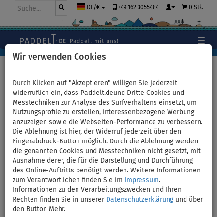
+49 162 3055484
0 Stk.
DE/€
Wir verwenden Cookies
Hauptseite
>
Segel
>
Klassische Segel
Durch Klicken auf "Akzeptieren" willigen Sie jederzeit
widerruflich ein, dass Paddelt.deund Dritte Cookies und
Messtechniken zur Analyse des Surfverhaltens einsetzt, um
PROLIMIT STX PowerKid Segel
Nutzungsprofile zu erstellen, interessenbezogene Werbung
anzuzeigen sowie die Webseiten-Performance zu verbessern.
für das WindSUP und
Die Ablehnung ist hier, der Widerruf jederzeit über den
Fingerabdruck-Button möglich. Durch die Ablehnung werden
Windsurfboard - Größe:
die genannten Cookies und Messtechniken nicht gesetzt, mit
Ausnahme derer, die für die Darstellung und Durchführung
2,8qm
des Online-Auftritts benötigt werden. Weitere Informationen
zum Verantwortlichen finden Sie im
Impressum
.
Informationen zu den Verarbeitungszwecken und Ihren
VERSAND
GRATIS
Rechten finden Sie in unserer
Datenschutzerklärung
und über
den Button Mehr.